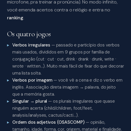
microfone, pra treinar a pronúncia). No modo infinito,
você emenda acertos contra o relógio e entra no
ranking
.
Os quatro jogos
Verbos irregulares
— passado e particípio dos verbos
mais usados, divididos em 9 grupos por família de
conjugação (cut · cut · cut, drink · drank · drunk, write ·
wrote · written…). Muito mais fácil de fixar do que decorar
uma lista solta.
Verbos por imagem
— você vê a cena e diz o verbo em
inglês. Associação direta imagem → palavra, do jeito
que a memória gosta.
Singular → plural
— os plurais irregulares que quase
ninguém acerta (child/children, foot/feet,
analysis/analyses, cactus/cacti…).
Ordem dos adjetivos (OSASCOMP)
— opinião,
tamanho, idade, forma, cor, origem, material e finalidade.