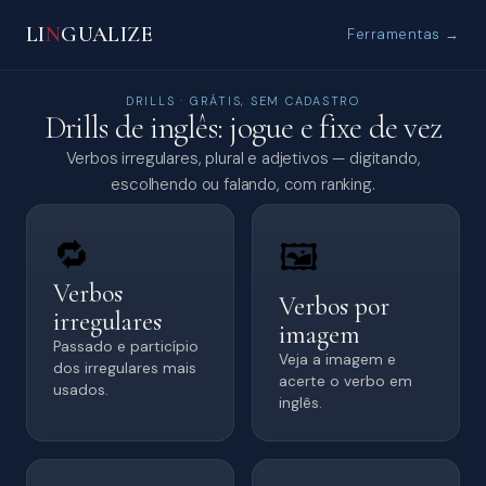
LI
N
GUALIZE
Ferramentas →
DRILLS · GRÁTIS, SEM CADASTRO
Drills de inglês: jogue e fixe de vez
Verbos irregulares, plural e adjetivos — digitando,
escolhendo ou falando, com ranking.
🔁
🖼️
Verbos
Verbos por
irregulares
imagem
Passado e particípio
Veja a imagem e
dos irregulares mais
acerte o verbo em
usados.
inglês.