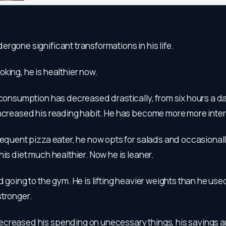
rgone significant transformations in his life.
king, he is healthier now.
 consumption has decreased drastically, from six hours a da
increased his reading habit. He has become more more inter
requent pizza eater, he now opts for salads and occasionall
his diet much healthier. Now he is leaner.
d going to the gym. He is lifting heavier weights than he used
stronger.
creased his spending on unecessary things, his savings ar