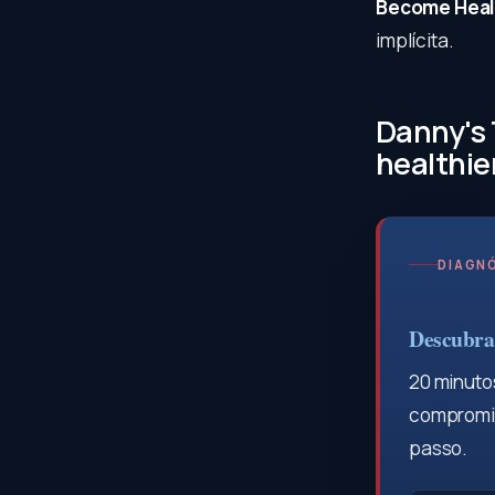
Become Healt
implícita.
Danny's 
healthie
DIAGNÓ
Descubra 
20 minutos
compromis
passo.