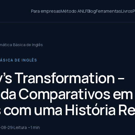
Para empresas
Método ANLF
Blog
Ferramentas
Livros
P
ática Básica de Inglês
ÁSICA DE INGLÊS
’s Transformation –
da Comparativos em
s com uma História Re
-08-29
Leitura ~
1
min