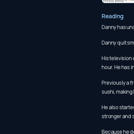
Reading
Danny has unde
Danny quit smo
His television
hour. He has 
Previously a f
sushi, making 
He also starte
stronger and 
Because he de