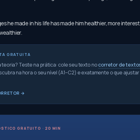
es he made in his life has made him healthier, more interesti
wealthier.
TA GRATUITA
teoria? Teste na prática: cole seu texto no
corretor de texto
scubra na hora o seu nível (A1–C2) e exatamente o que ajustar
ORRETOR →
STICO GRATUITO · 20 MIN