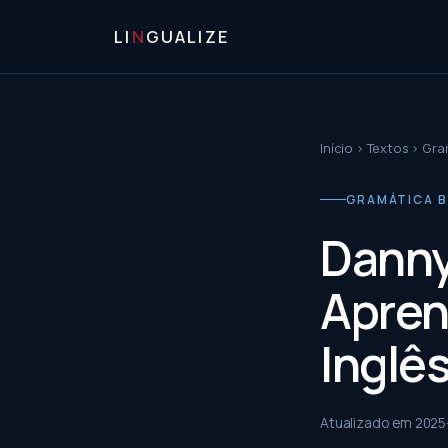
LI
N
GUALIZE
Início
›
Textos
›
Gram
GRAMÁTICA B
Danny
Apren
Inglê
Atualizado em
2025