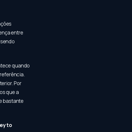
ações
rença entre
á sendo
ontece quando
referência.
erior. Por
os que a
 e bastante
ey to