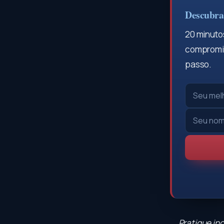
Descubra 
20 minutos
compromis
passo.
Pratique in