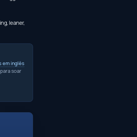
ng, leaner,
s em inglês
 para soar