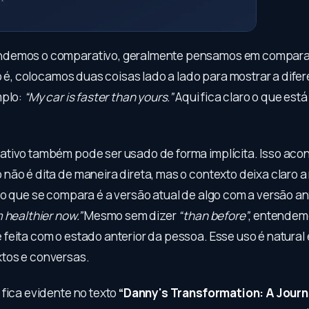
demos o comparativo, geralmente pensamos em compar
to é, colocamos duas coisas lado a lado para mostrar a dife
mplo:
“My car is faster than yours.”
Aqui fica claro o que est
tivo também pode ser usado de forma implícita. Isso ac
não é dita de maneira direta, mas o contexto deixa claro a 
o que se compara é a versão atual de algo com a versão ant
m healthier now.”
Mesmo sem dizer
“than before”
, entendem
feita com o estado anterior da pessoa. Esse uso é natural
tos e conversas.
 fica evidente no texto
“Danny's Transformation: A Journ