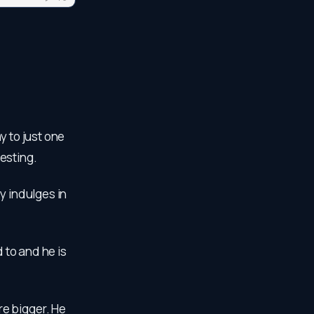
y to just one
esting.
y indulges in
 to and he is
e bigger. He