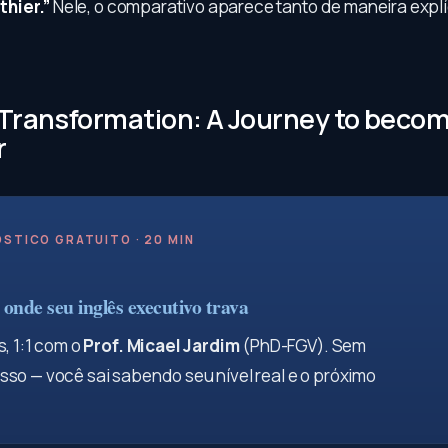
hier.”
Nele, o comparativo aparece tanto de maneira explí
Transformation: A Journey to beco
r
STICO GRATUITO · 20 MIN
onde seu inglês executivo trava
, 1:1 com o
Prof. Micael Jardim
(PhD-FGV). Sem
so — você sai sabendo seu nível real e o próximo