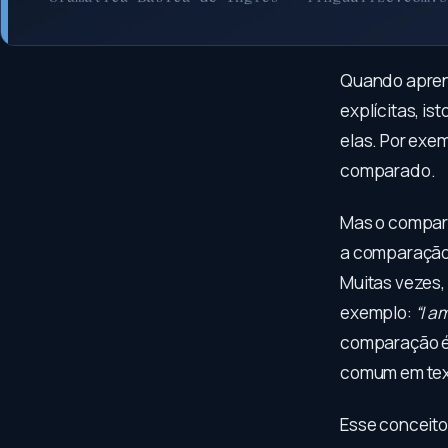
Quando apren
explícitas, is
elas. Por exe
comparado.
Mas o compara
a comparação 
Muitas vezes, 
exemplo:
“I a
comparação é 
comum em tex
Esse conceito