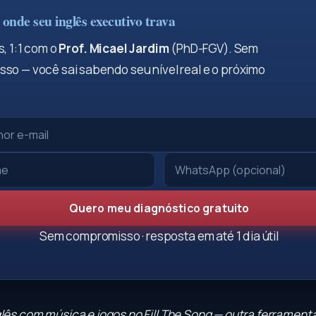
onde seu inglês executivo trava
, 1:1 com o
Prof. Micael Jardim
(PhD-FGV). Sem
so — você sai sabendo seu nível real e o próximo
Quero meu diagnóstico gratuito
Sem compromisso · resposta em até 1 dia útil
glês com música e jogos no
Fill The Song
— outra ferramenta