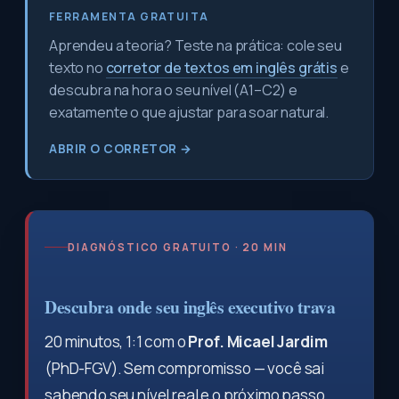
FERRAMENTA GRATUITA
Aprendeu a teoria? Teste na prática: cole seu
texto no
corretor de textos em inglês grátis
e
descubra na hora o seu nível (A1–C2) e
exatamente o que ajustar para soar natural.
ABRIR O CORRETOR →
DIAGNÓSTICO GRATUITO · 20 MIN
Descubra onde seu inglês executivo trava
20 minutos, 1:1 com o
Prof. Micael Jardim
(PhD-FGV). Sem compromisso — você sai
sabendo seu nível real e o próximo passo.