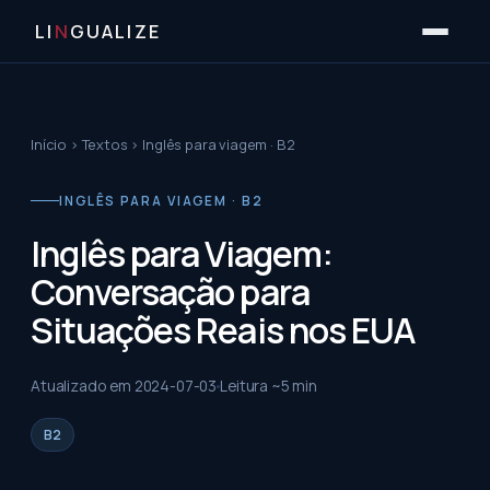
LI
N
GUALIZE
Início
›
Textos
›
Inglês para viagem · B2
INGLÊS PARA VIAGEM · B2
Inglês para Viagem:
Conversação para
Situações Reais nos EUA
Atualizado em
2024-07-03
Leitura ~
5
min
B2