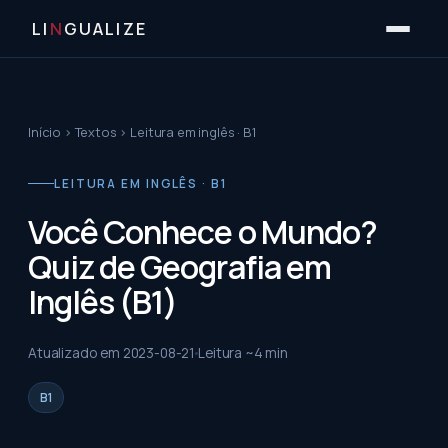
LI
N
GUALIZE
Início
›
Textos
›
Leitura em inglês · B1
LEITURA EM INGLÊS · B1
Você Conhece o Mundo?
Quiz de Geografia em
Inglês (B1)
Atualizado em
2023-08-21
Leitura ~
4
min
B1