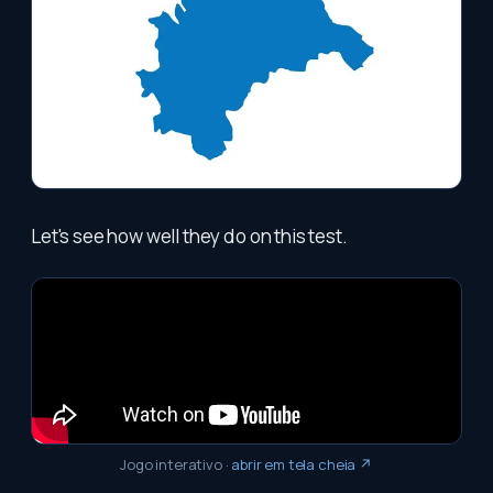
Let's see how well they do on this test.
Jogo interativo
·
abrir em tela cheia ↗