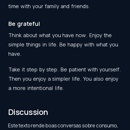
time
with
your
family
and
friends
.
Be
grateful
Think
about
what
you
have
now
.
Enjoy
the
simple
things
in
life
.
Be
happy
with
what
you
have
.
Take
it
step
by
step
.
Be
patient
with
yourself
.
Then
you
enjoy
a
simpler
life
.
You
also
enjoy
a
more
intentional
life
.
Discussion
Este texto rende boas conversas sobre consumo,