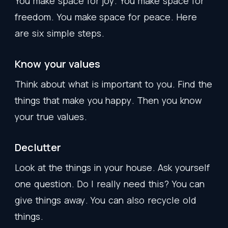
You
make
space
for
joy
.
You
make
space
for
freedom
.
You
make
space
for
peace
.
Here
are
six
simple
steps
.
Know
your
values
Think
about
what
is
important
to
you
.
Find
the
things
that
make
you
happy
.
Then
you
know
your
true
values
.
Declutter
Look
at
the
things
in
your
house
.
Ask
yourself
one
question
.
Do
I
really
need
this
?
You
can
give
things
away
.
You
can
also
recycle
old
things
.