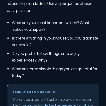
hábitos e prioridades. Use as perguntas abaixo
para praticar:
What are your most important values? What
makes you happy?
Is there anything in your house you could donate
or recycle?
Do you prefer to buy things or to enjoy
experiences? Why?
What are three simple things you are grateful for
today?
FERRAMENTA GRATUITA
Aprendeu a teoria? Teste na prática: cole seu
texto no
corretor de textos em inglês grátis
e