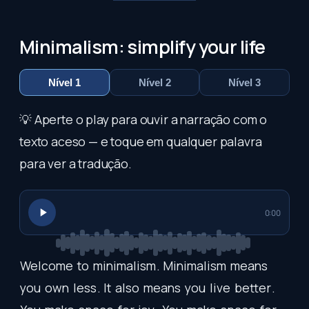
Minimalism: simplify your life
Nível 1
Nível 2
Nível 3
💡 Aperte o play para ouvir a narração com o
texto aceso — e toque em qualquer palavra
para ver a tradução.
0:00
Welcome
to
minimalism
.
Minimalism
means
you
own
less
.
It
also
means
you
live
better
.