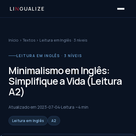
LI
N
GUALIZE
Início
›
Textos
›
Leitura em Inglês · 3 níveis
LEITURA EM INGLÊS · 3 NÍVEIS
Minimalismo em Inglês:
Simplifique a Vida (Leitura
A2)
Atualizado em
2023-07-04
Leitura ~
4
min
Leitura em Inglês
A2