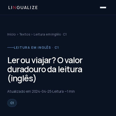
LI
N
GUALIZE
Início
›
Textos
›
Leitura em inglês · C1
LEITURA EM INGLÊS · C1
Ler ou viajar? O valor
duradouro da leitura
(inglês)
Atualizado em
2024-04-25
Leitura ~
1
min
C1