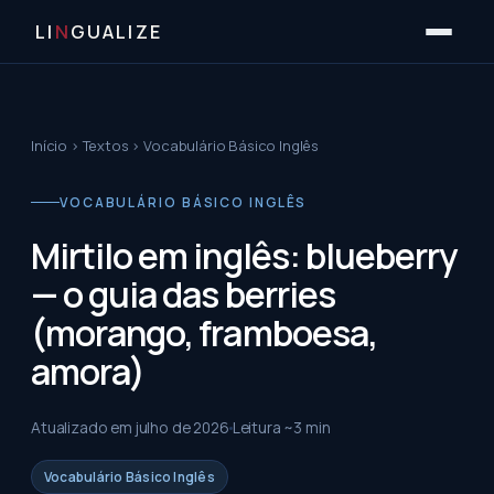
LI
N
GUALIZE
Início
›
Textos
›
Vocabulário Básico Inglês
VOCABULÁRIO BÁSICO INGLÊS
Mirtilo em inglês: blueberry
— o guia das berries
(morango, framboesa,
amora)
Atualizado em
julho de 2026
Leitura ~
3
min
Vocabulário Básico Inglês