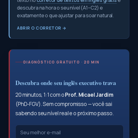
texto no
corretor de textos em inglês grátis
e
descubra na hora o seu nível (A1–C2) e
exatamente o que ajustar para soar natural.
ABRIR O CORRETOR →
DIAGNÓSTICO GRATUITO · 20 MIN
Descubra onde seu inglês executivo trava
20 minutos, 1:1 com o
Prof. Micael Jardim
(PhD-FGV). Sem compromisso — você sai
sabendo seu nível real e o próximo passo.