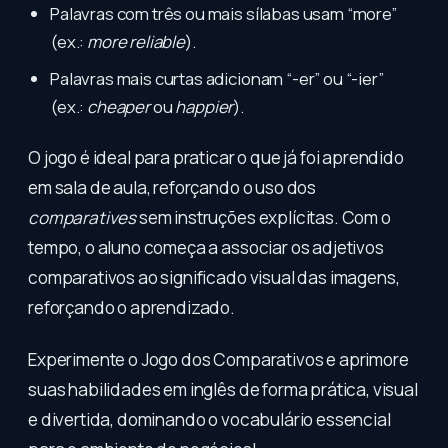
Palavras com três ou mais sílabas usam “more”
(ex.:
more reliable
).
Palavras mais curtas adicionam “-er” ou “-ier”
(ex.:
cheaper
ou
happier
).
O jogo é ideal para praticar o que já foi aprendido
em sala de aula, reforçando o uso dos
comparatives
sem instruções explícitas. Com o
tempo, o aluno começa a associar os adjetivos
comparativos ao significado visual das imagens,
reforçando o aprendizado.
Experimente o Jogo dos Comparativos e aprimore
suas habilidades em inglês de forma prática, visual
e divertida, dominando o vocabulário essencial