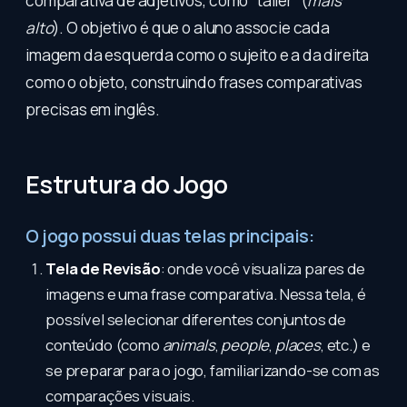
comparativa de adjetivos, como “taller” (
mais
alto
). O objetivo é que o aluno associe cada
imagem da esquerda como o sujeito e a da direita
como o objeto, construindo frases comparativas
precisas em inglês.
Estrutura do Jogo
O jogo possui duas telas principais:
Tela de Revisão
: onde você visualiza pares de
imagens e uma frase comparativa. Nessa tela, é
possível selecionar diferentes conjuntos de
conteúdo (como
animals
,
people
,
places
, etc.) e
se preparar para o jogo, familiarizando-se com as
comparações visuais.