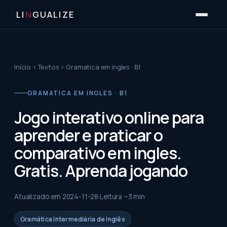
LI
N
GUALIZE
Início
›
Textos
›
Gramatica em ingles · B1
GRAMATICA EM INGLES · B1
Jogo interativo online para
aprender e praticar o
comparativo em ingles.
Gratis. Aprenda jogando
Atualizado em
2024-11-28
Leitura ~
3
min
Gramática Intermediária de Inglês