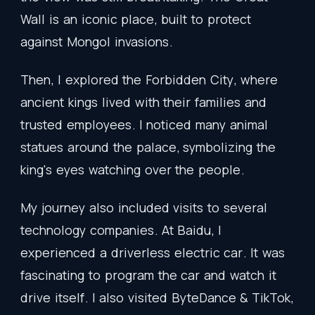
Wall
is
an
iconic
place
,
built
to
protect
against
Mongol
invasions
.
Then
,
I
explored
the
Forbidden
City
,
where
ancient
kings
lived
with
their
families
and
trusted
employees
.
I
noticed
many
animal
statues
around
the
palace
,
symbolizing
the
king's
eyes
watching
over
the
people
.
My
journey
also
included
visits
to
several
technology
companies
.
At
Baidu
,
I
experienced
a
driverless
electric
car
.
It
was
fascinating
to
program
the
car
and
watch
it
drive
itself
.
I
also
visited
ByteDance
&
TikTok
,