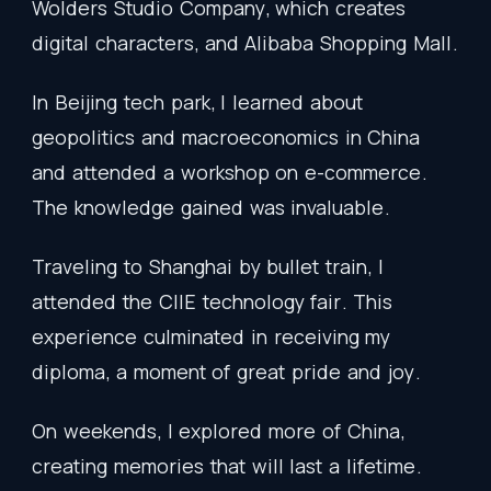
Wolders
Studio
Company
,
which
creates
digital
characters
,
and
Alibaba
Shopping
Mall
.
In
Beijing
tech
park
,
I
learned
about
geopolitics
and
macroeconomics
in
China
and
attended
a
workshop
on
e-commerce
.
The
knowledge
gained
was
invaluable
.
Traveling
to
Shanghai
by
bullet
train
,
I
attended
the
CIIE
technology
fair
.
This
experience
culminated
in
receiving
my
diploma
,
a
moment
of
great
pride
and
joy
.
On
weekends
,
I
explored
more
of
China
,
creating
memories
that
will
last
a
lifetime
.