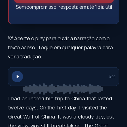
Sem compromisso · resposta em até 1 dia útil
💡 Aperte o play para ouvir a narração com o
texto aceso. Toque em qualquer palavra para
ver a tradução.
0:00
I
had
an
incredible
trip
to
China
that
lasted
twelve
days
.
On
the
first
day
,
I
visited
the
Great
Wall
of
China
.
It
was
a
cloudy
day
,
but
the
view
was
still
breathtaking
.
The
Great