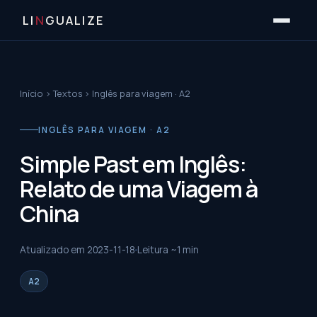
LI
N
GUALIZE
Início
›
Textos
›
Inglês para viagem · A2
INGLÊS PARA VIAGEM · A2
Simple Past em Inglês:
Relato de uma Viagem à
China
Atualizado em
2023-11-18
Leitura ~
1
min
A2