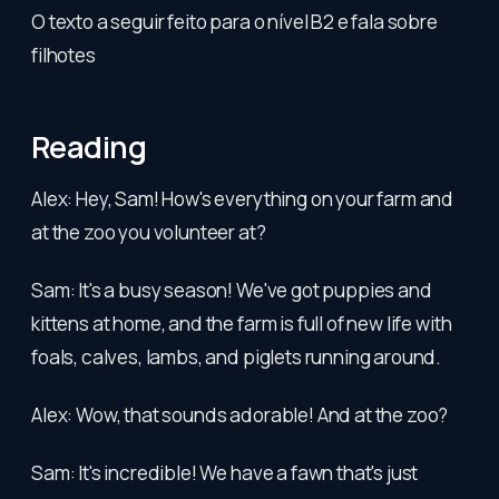
O texto a seguir feito para o nível B2 e fala sobre
filhotes
Reading
Alex: Hey, Sam! How's everything on your farm and
at the zoo you volunteer at?
Sam: It's a busy season! We've got puppies and
kittens at home, and the farm is full of new life with
foals, calves, lambs, and piglets running around.
Alex: Wow, that sounds adorable! And at the zoo?
Sam: It's incredible! We have a fawn that's just