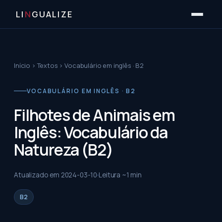
LI
N
GUALIZE
Início
›
Textos
›
Vocabulário em inglês · B2
VOCABULÁRIO EM INGLÊS · B2
Filhotes de Animais em
Inglês: Vocabulário da
Natureza (B2)
Atualizado em
2024-03-10
Leitura ~
1
min
B2