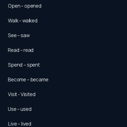
Open – opened
Walk – walked
See – saw
Read – read
Spend – spent
Become – became
Visit - Visited
Use – used
Live – lived