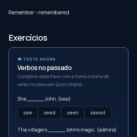
Remember – remembered
Exercícios
🎮 TESTE AGORA
Verbos no passado
Complete cada frase com a forma correta do
verbo no passado (past simple).
She
_____
John. (see)
saw
seed
seen
sawed
The villagers
_____
John's magic. (admire)