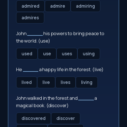
admired
admire
admiring
admires
John
_____
his powers to bring peace to
the world. (use)
used
use
uses
using
He
_____
a happy life in the forest. (live)
lived
live
lives
living
John walked in the forest and
_____
a
magical book. (discover)
discovered
discover