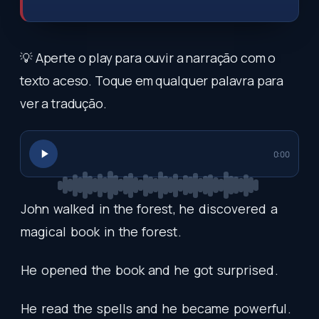
💡 Aperte o play para ouvir a narração com o
texto aceso. Toque em qualquer palavra para
ver a tradução.
0:00
John
walked
in
the
forest
,
he
discovered
a
magical
book
in
the
forest
.
He
opened
the
book
and
he
got
surprised
.
He
read
the
spells
and
he
became
powerful
.