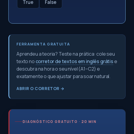
True
False
FERRAMENTA GRATUITA
Aprendeu a teoria? Teste na prática: cole seu
texto no
corretor de textos em inglês grátis
e
descubra na hora o seu nível (A1–C2) e
exatamente o que ajustar para soar natural.
ABRIR O CORRETOR →
DIAGNÓSTICO GRATUITO · 20 MIN