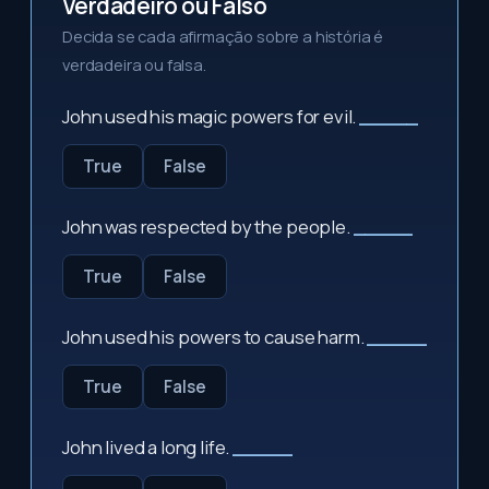
Verdadeiro ou Falso
Decida se cada afirmação sobre a história é
verdadeira ou falsa.
John used his magic powers for evil.
_____
True
False
John was respected by the people.
_____
True
False
John used his powers to cause harm.
_____
True
False
John lived a long life.
_____