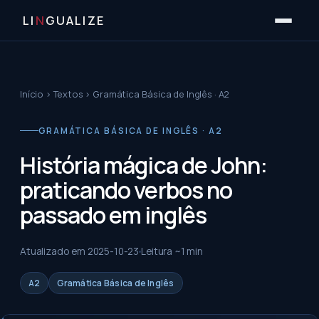
LI
N
GUALIZE
Início
›
Textos
›
Gramática Básica de Inglês · A2
GRAMÁTICA BÁSICA DE INGLÊS · A2
História mágica de John:
praticando verbos no
passado em inglês
Atualizado em
2025-10-23
Leitura ~
1
min
A2
Gramática Básica de Inglês