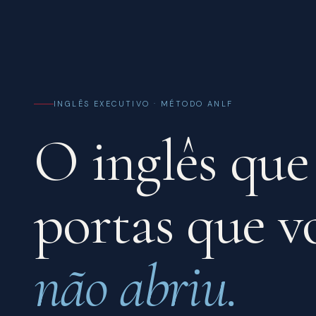
INGLÊS EXECUTIVO · MÉTODO ANLF
O inglês que
portas que 
não abriu.