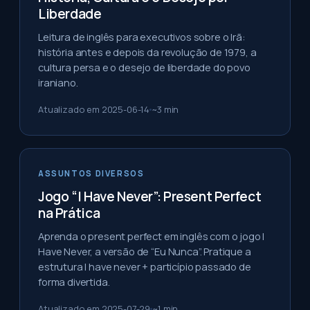
Liberdade
Leitura de inglês para executivos sobre o Irã:
história antes e depois da revolução de 1979, a
cultura persa e o desejo de liberdade do povo
iraniano.
Atualizado em
2025-06-14
~
3
min
ASSUNTOS DIVERSOS
Jogo “I Have Never”: Present Perfect
na Prática
Aprenda o present perfect em inglês com o jogo I
Have Never, a versão de “Eu Nunca”. Pratique a
estrutura I have never + particípio passado de
forma divertida.
Atualizado em
2025-07-29
~
1
min