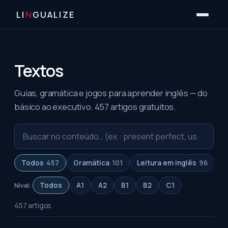
LI
N
GUALIZE
Textos
Guias, gramática e jogos para aprender inglês — do
básico ao executivo.
457
artigos gratuitos.
Buscar
artigos
Todos
457
Gramática
101
Leitura em inglês
96
A
Nível:
Todos
A1
A2
B1
B2
C1
457
artigos