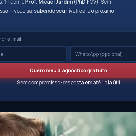
, 1:1 com o
Prof. Micael Jardim
(PhD-FGV). Sem
so — você sai sabendo seu nível real e o próximo
Quero meu diagnóstico gratuito
Sem compromisso · resposta em até 1 dia útil