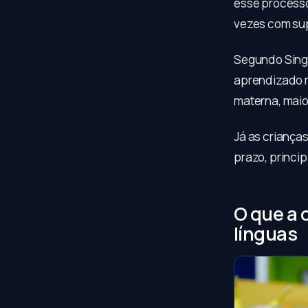
esse processo
vezes com supo
Segundo Singl
aprendizado m
materna, maio
Já as criança
prazo, princi
O que a 
línguas