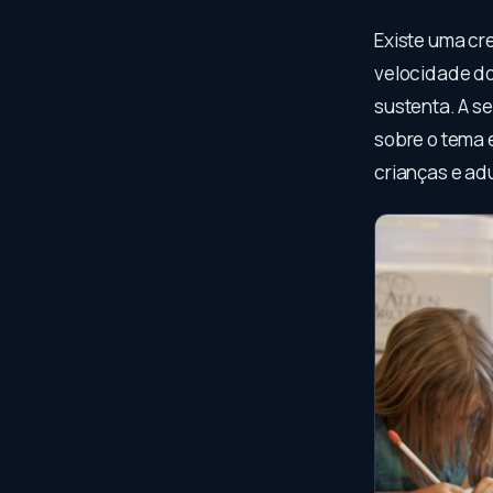
Existe uma cr
velocidade do
sustenta. A se
sobre o tema 
crianças e adu