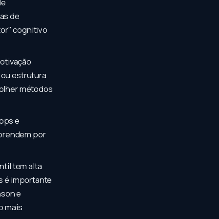
de
ias de
or" cognitivo
motivação
 ou estrutura
scolher métodos
apps e
aprendem por
til tem alta
as é importante
nson e
o mais