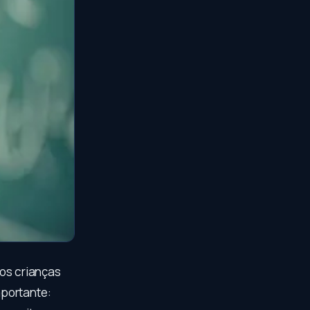
mos crianças
mportante: