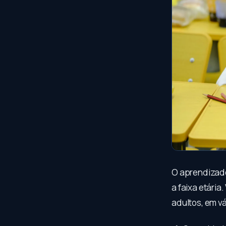
O aprendizado
a faixa etári
adultos, em v