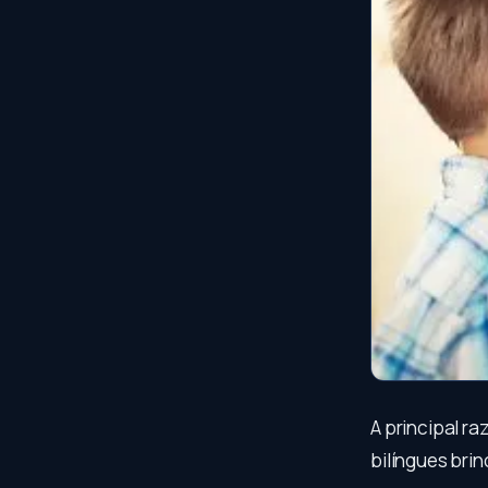
A principal r
bilíngues bri