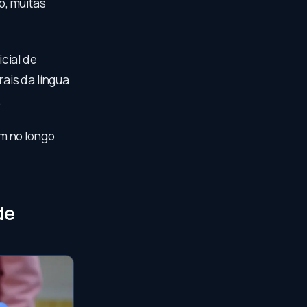
o, muitas
cial de
ais da língua
.
m no longo
de