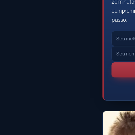
20 minutos
compromis
passo.