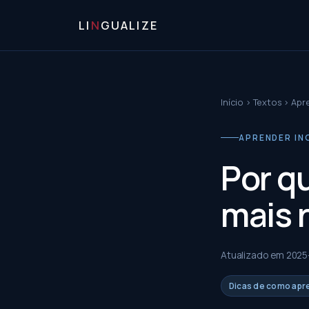
LI
N
GUALIZE
Início
›
Textos
›
Apre
APRENDER ING
Por q
mais r
Atualizado em
2025
Dicas de como apr