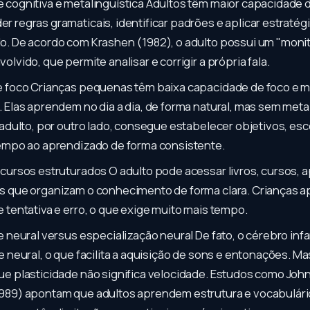
cognitiva e metalinguística Adultos têm maior capacidade 
 regras gramaticais, identificar padrões e aplicar estratég
. De acordo com Krashen (1982), o adulto possui um "monit
olvido, que permite analisar e corrigir a própria fala.
e foco Crianças pequenas têm baixa capacidade de foco e 
 Elas aprendem no dia a dia, de forma natural, mas sem meta
 adulto, por outro lado, consegue estabelecer objetivos, e
tempo ao aprendizado de forma consistente.
cursos estruturados O adulto pode acessar livros, cursos, 
s que organizam o conhecimento de forma clara. Crianças 
 tentativa e erro, o que exige muito mais tempo.
e neural versus especialização neural De fato, o cérebro infan
e neural, o que facilita a aquisição de sons e entonações. M
e plasticidade não significa velocidade. Estudos como Joh
989) apontam que adultos aprendem estrutura e vocabulári