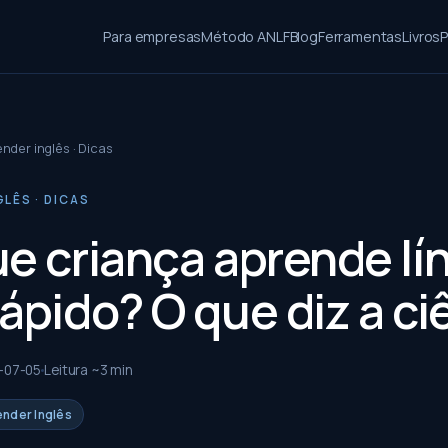
Para empresas
Método ANLF
Blog
Ferramentas
Livros
P
nder inglês · Dicas
LÊS · DICAS
ue criança aprende lí
ápido? O que diz a ci
-07-05
Leitura ~
3
min
ender Inglês