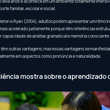
 leva anos e acontece em um ambiente totalmente imersiv
rte familiar, escolar e social.
eton e Ryan (2004), adultos podem apresentar um ritmo ini
ais acelerado justamente porque têm referências estrutur
r capacidade de análise gramatical e memória consciente
s têm outras vantagens, mas essas vantagens se manifesta
palmente em aspectos como pronúncia e naturalidade.
ciência mostra sobre o aprendizado 