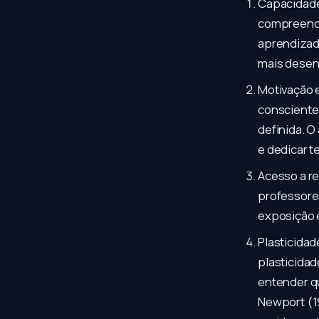
Capacidade 
compreender
aprendizado
mais desenv
Motivação 
consciente.
definida. O
e dedicar 
Acesso a re
professore
exposição e
Plasticidad
plasticidad
entender qu
Newport (1