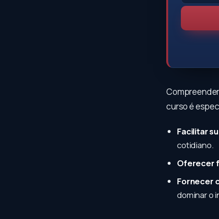
Compreendemo
curso é espec
Facilitar 
cotidiano.
Oferecer f
Fornecer 
dominar o i