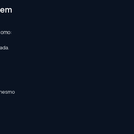
s em
como:
mada.
, mesmo