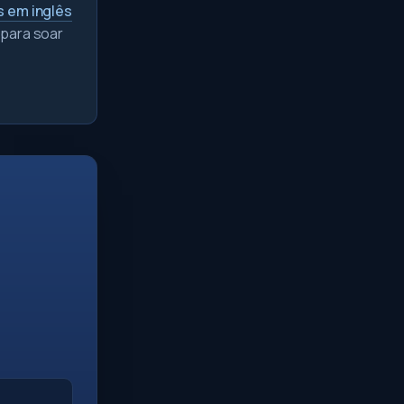
s em inglês
 para soar