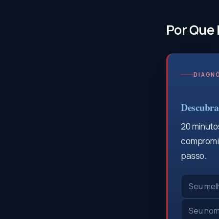
Por Que 
DIAGNÓ
Descubra 
20 minutos
compromis
passo.