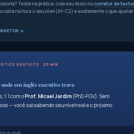
teoria? Teste na prática: cole seu texto no
corretor de texto
scubra na hora o seu nível (A1–C2) e exatamente o que ajustar
ORRETOR →
STICO GRATUITO · 20 MIN
onde seu inglês executivo trava
, 1:1 com o
Prof. Micael Jardim
(PhD-FGV). Sem
so — você sai sabendo seu nível real e o próximo