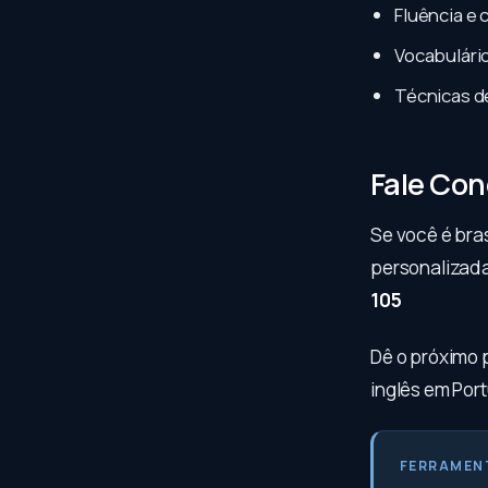
Fluência e 
Vocabulário
Técnicas d
Fale Co
Se você é bras
personalizada
105
Dê o próximo 
inglês em Port
FERRAMEN