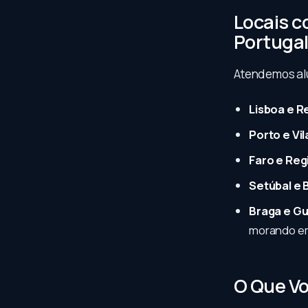
Locais c
Portuga
Atendemos alu
Lisboa e R
Porto e Vi
Faro e Reg
Setúbal e 
Braga e G
morando em
O Que Vo