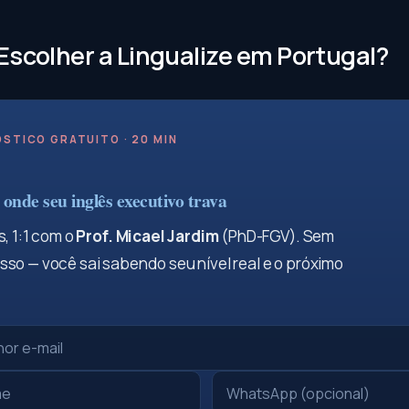
Escolher a Lingualize em Portugal?
STICO GRATUITO · 20 MIN
onde seu inglês executivo trava
, 1:1 com o
Prof. Micael Jardim
(PhD-FGV). Sem
so — você sai sabendo seu nível real e o próximo