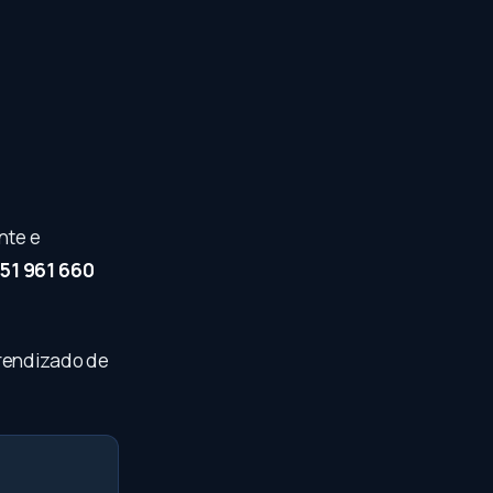
nte e
51 961 660
prendizado de