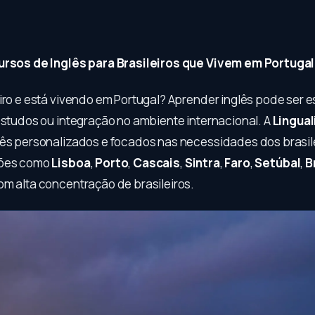
ursos de Inglês para Brasileiros que Vivem em Portugal
eiro e está vivendo em Portugal? Aprender inglês pode ser 
 estudos ou integração no ambiente internacional. A
Lingual
lês personalizados e focados nas necessidades dos brasil
iões como
Lisboa
,
Porto
,
Cascais
,
Sintra
,
Faro
,
Setúbal
,
B
om alta concentração de brasileiros.