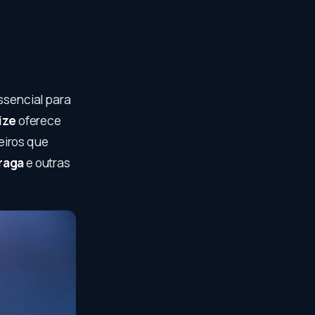
essencial para
ize
oferece
eiros que
raga
e outras