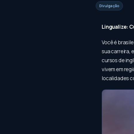
Divulgação
Lingualize: C
Você é brasil
sua carreira,
cursos de ing
vivem em reg
localidades c