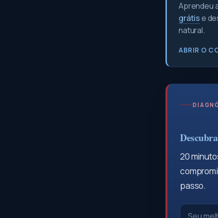
Aprendeu a 
grátis
e de
natural.
ABRIR O C
DIAGNÓ
Descubra 
20 minutos
compromis
passo.