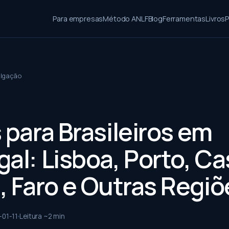
Para empresas
Método ANLF
Blog
Ferramentas
Livros
P
ulgação
 para Brasileiros em
al: Lisboa, Porto, Ca
, Faro e Outras Regiõ
-01-11
Leitura ~
2
min