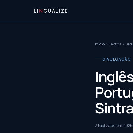
LI
N
GUALIZE
Início
›
Textos
›
Div
DIVULGAÇÃO
Inglês
Portug
Sintra
Atualizado em
2025