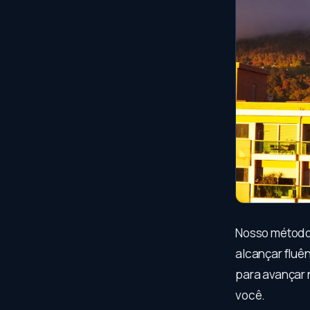
Nosso método 
alcançar fluê
para avançar 
você.