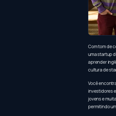
Com tom de c
uma startup d
aprender ingl
cultura de sta
Você encontra
investidores 
jovens e muita
permitindo um 