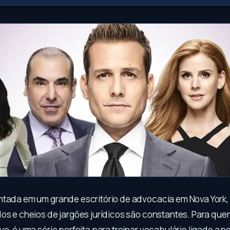
tada em um grande escritório de advocacia em Nova York,
dos e cheios de jargões jurídicos são constantes. Para qu
vo, é uma série perfeita para treinar vocabulário ligado a 