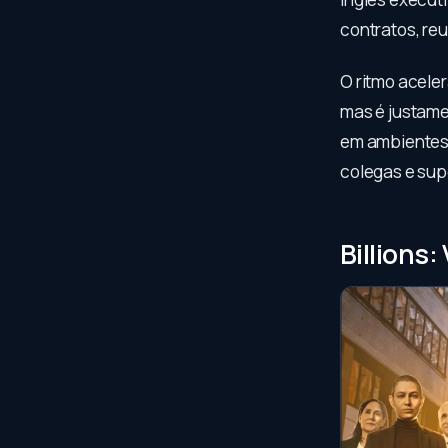
contratos, re
O ritmo acele
mas é justame
em ambientes f
colegas e sup
Billions