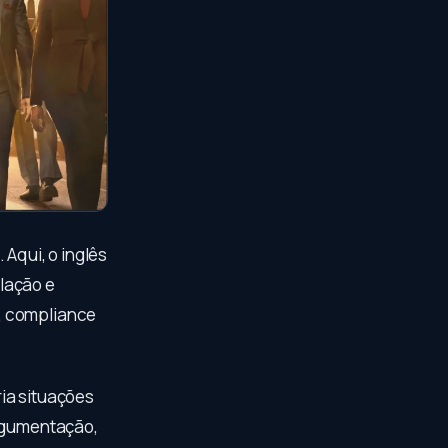
Aqui, o inglês
lação e
, compliance
ia situações
argumentação,