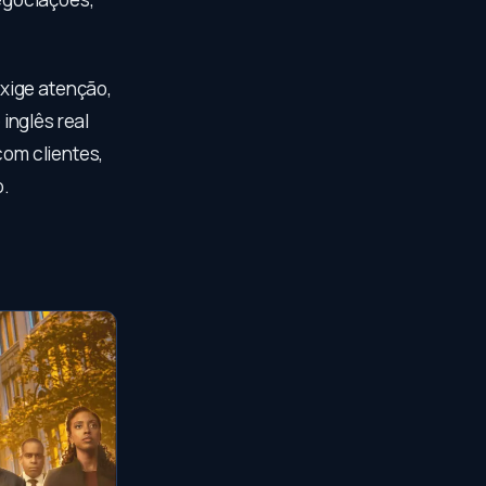
xige atenção,
inglês real
com clientes,
o.