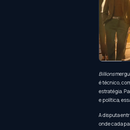
Billions
mergul
é técnico, co
estratégia. P
e política, es
A disputa ent
onde cada pal