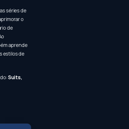
as séries de
primorar o
rio de
Ao
mbém aprende
 estilos de
ado:
Suits,