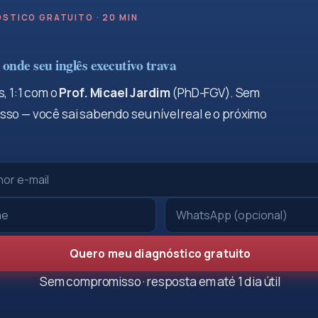
STICO GRATUITO · 20 MIN
onde seu inglês executivo trava
, 1:1 com o
Prof. Micael Jardim
(PhD-FGV). Sem
so — você sai sabendo seu nível real e o próximo
Quero meu diagnóstico gratuito
Sem compromisso · resposta em até 1 dia útil