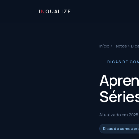
LI
N
GUALIZE
Início
›
Textos
›
Dic
DICAS DE CO
Apren
Série
Atualizado em
2025
Dicas de como apr