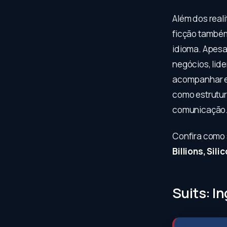
Além dos reali
ficção també
idioma. Apesar
negócios, lid
acompanhar e
como estrutur
comunicação
Confira como 
Billions, Sil
Suits: I