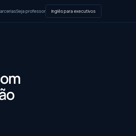
arcerias
Seja professor
Inglês para executivos
com
ção