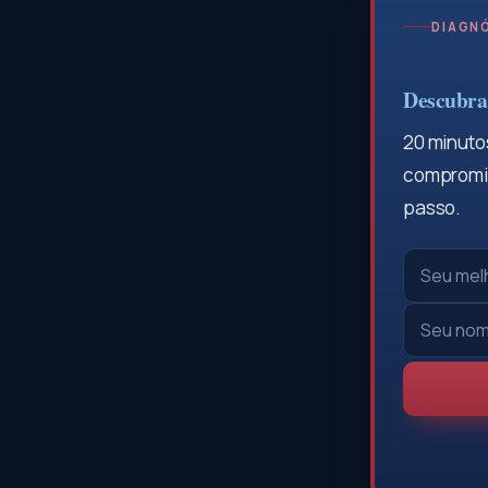
DIAGNÓ
Descubra 
20 minutos
compromis
passo.