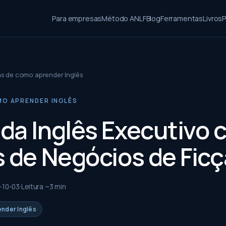
Para empresas
Método ANLF
Blog
Ferramentas
Livros
P
as de como aprender Inglês
MO APRENDER INGLÊS
da Inglês Executivo 
s de Negócios de Fic
-10-03
Leitura ~
3
min
ender Inglês