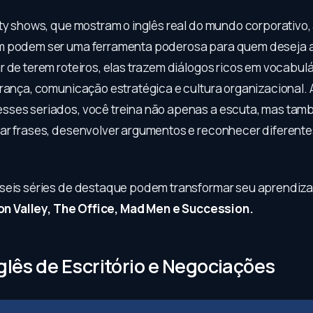
ty shows, que mostram o inglês real do mundo corporativo, 
m podem ser uma ferramenta poderosa para quem deseja a
 de terem roteiros, elas trazem diálogos ricos em vocabulá
erança, comunicação estratégica e cultura organizacional. 
sses seriados, você treina não apenas a escuta, mas ta
ar frases, desenvolver argumentos e reconhecer diferentes
.
seis séries de destaque podem transformar seu aprendiz
icon Valley, The Office, Mad Men e Succession.
nglês de Escritório e Negociações