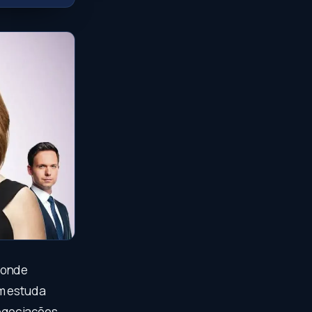
 onde
em estuda
negociações,