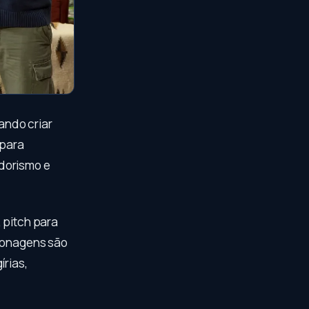
ndo criar
 para
edorismo e
 pitch para
rsonagens são
írias,