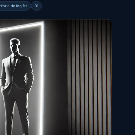
iária de Inglês
B1