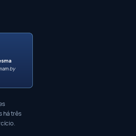
,
mesma
rmam
by
es
s há três
cício.