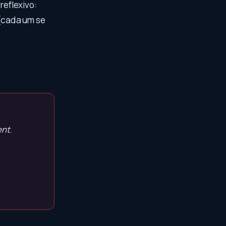
 reflexivo:
(cada um se
ent
.