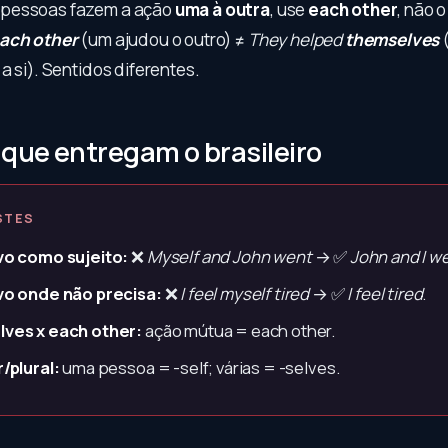
pessoas fazem a ação
uma à outra
, use
each other
, não o
ach other
(um ajudou o outro) ≠
They helped
themselves
a si). Sentidos diferentes.
 que entregam o brasileiro
STES
vo como sujeito:
❌
Myself and John went
→ ✅
John and I w
vo onde não precisa:
❌
I feel myself tired
→ ✅
I feel tired
.
ves x each other:
ação mútua = each other.
/plural:
uma pessoa = -self; várias = -selves.