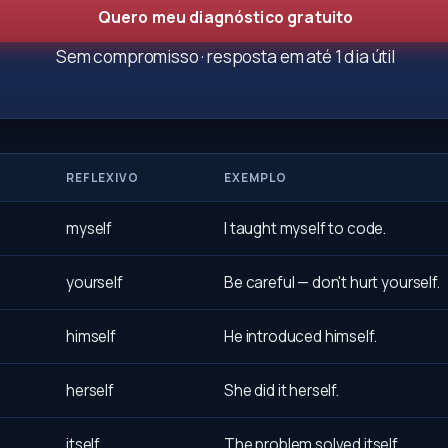
Quero meu diagnóstico gratuito
Sem compromisso · resposta em até 1 dia útil
REFLEXIVO
EXEMPLO
myself
I taught myself to code.
yourself
Be careful — don't hurt yourself.
himself
He introduced himself.
herself
She did it herself.
itself
The problem solved itself.