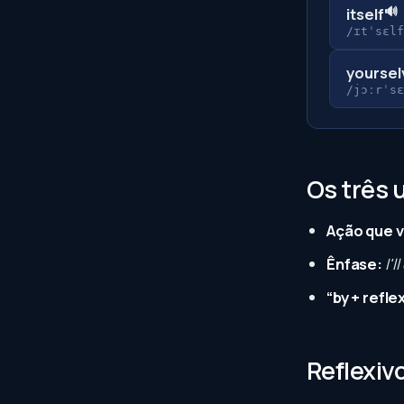
🔊
itself
/ɪtˈsɛlf
yoursel
/jɔːrˈsɛ
Os três 
Ação que v
Ênfase:
I'l
“by + refl
Reflexiv