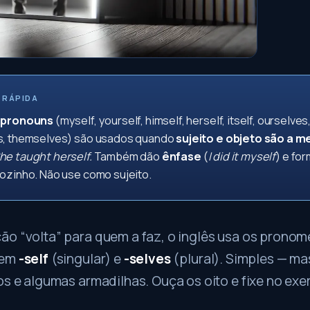
 RÁPIDA
 pronouns
(myself, yourself, himself, herself, itself, ourselves
s, themselves) são usados quando
sujeito e objeto são a 
he taught herself.
Também dão
ênfase
(
I did it myself
) e fo
ozinho. Não use como sujeito.
ão “volta” para quem a faz, o inglês usa os pronom
 em
-self
(singular) e
-selves
(plural). Simples — ma
os e algumas armadilhas. Ouça os oito e fixe no exer