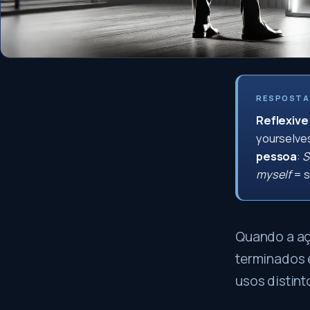
RESPOSTA
Reflexive
yourselve
pessoa
:
S
myself
= s
Quando a aç
terminados
usos distint