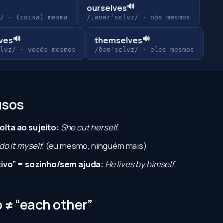
🔊
ourselves
/
·
(coisa) mesma
/ˌaʊərˈsɛlvz/
·
nós mesmos
🔊
🔊
ves
themselves
lvz/
·
vocês mesmos
/ðəmˈsɛlvz/
·
eles mesmos
usos
olta ao sujeito:
She cut herself.
l do it myself.
(eu mesmo, ninguém mais)
exivo” = sozinho/sem ajuda:
He lives by himself.
o ≠ “each other”