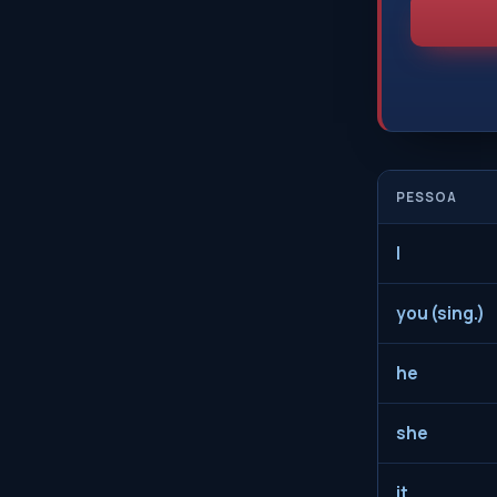
PESSOA
I
you (sing.)
he
she
it