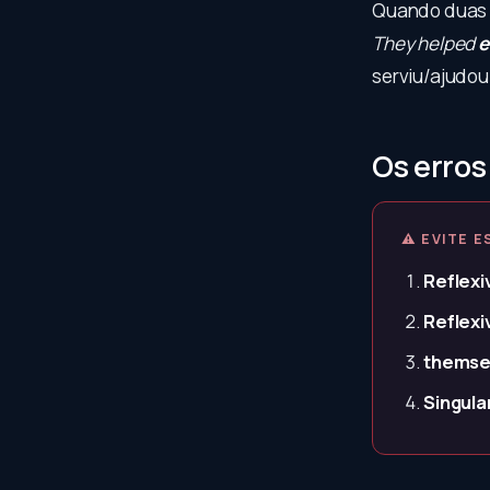
Quando duas 
They helped
e
serviu/ajudou 
Os erros
⚠ EVITE E
Reflexi
Reflexi
themsel
Singular