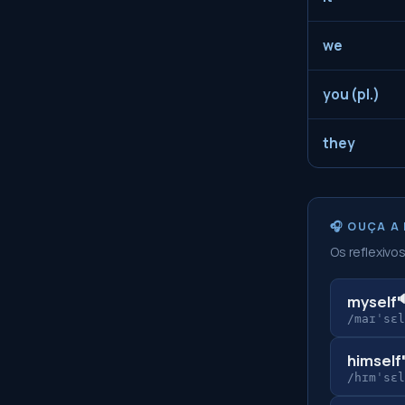
we
you (pl.)
they
🎧 OUÇA A
Os reflexivo

myself
/maɪˈsɛl
himself
/hɪmˈsɛl