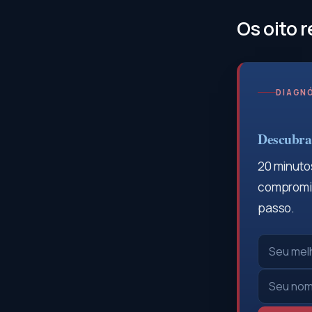
Os oito r
DIAGNÓ
Descubra 
20 minutos
compromis
passo.