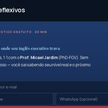
eflexivos
STICO GRATUITO · 20 MIN
onde seu inglês executivo trava
, 1:1 com o
Prof. Micael Jardim
(PhD-FGV). Sem
so — você sai sabendo seu nível real e o próximo