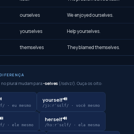
ourselves
We enjoyed ourselves.
yourselves
Help yourselves.
themselves
They blamed themselves.
 DIFERENÇA
s no plural mudam para
-selves
(/sɛlvz/). Ouça os oito:

🔊
yourself
f/
·
eu mesmo
/jɔːrˈsɛlf/
·
você mesmo
🔊
🔊
herself
f/
·
ele mesmo
/hɜːrˈsɛlf/
·
ela mesma