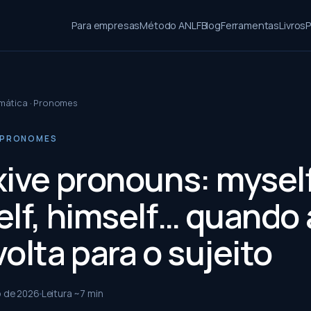
Para empresas
Método ANLF
Blog
Ferramentas
Livros
P
mática · Pronomes
 PRONOMES
xive pronouns: myself
elf, himself… quando 
olta para o sujeito
o de 2026
Leitura ~
7
min