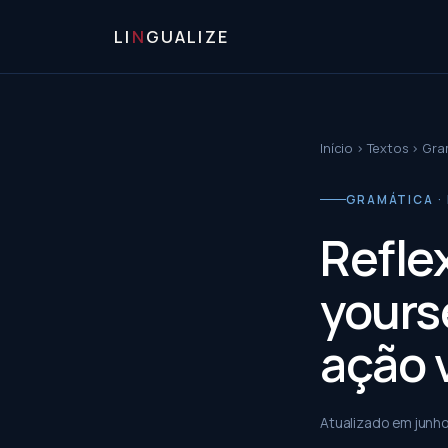
LI
N
GUALIZE
Início
›
Textos
›
Gra
GRAMÁTICA ·
Refle
yours
ação v
Atualizado em
junh