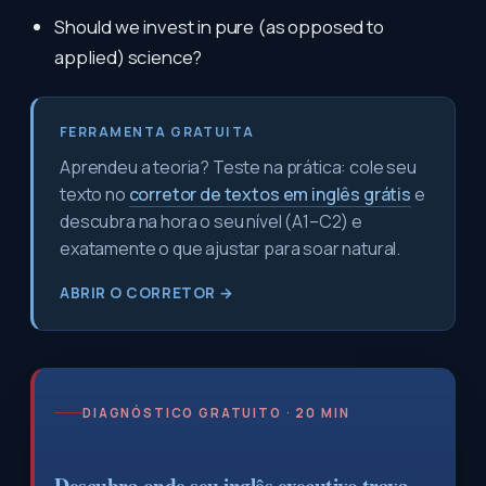
Should we invest in pure (as opposed to
applied) science?
FERRAMENTA GRATUITA
Aprendeu a teoria? Teste na prática: cole seu
texto no
corretor de textos em inglês grátis
e
descubra na hora o seu nível (A1–C2) e
exatamente o que ajustar para soar natural.
ABRIR O CORRETOR →
DIAGNÓSTICO GRATUITO · 20 MIN
Descubra onde seu inglês executivo trava