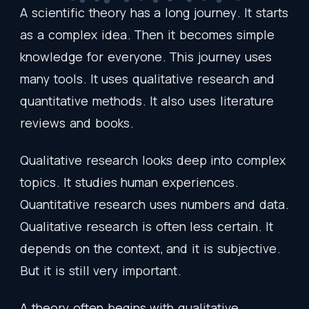
A
scientific
theory
has
a
long
journey
.
It
starts
as
a
complex
idea
.
Then
it
becomes
simple
knowledge
for
everyone
.
This
journey
uses
many
tools
.
It
uses
qualitative
research
and
quantitative
methods
.
It
also
uses
literature
reviews
and
books
.
Qualitative
research
looks
deep
into
complex
topics
.
It
studies
human
experiences
.
Quantitative
research
uses
numbers
and
data
.
Qualitative
research
is
often
less
certain
.
It
depends
on
the
context
,
and
it
is
subjective
.
But
it
is
still
very
important
.
A
theory
often
begins
with
qualitative