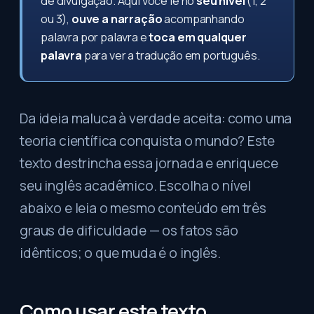
de divulgação. Aqui você lê no
seu nível
(1, 2
ou 3),
ouve a narração
acompanhando
palavra por palavra e
toca em qualquer
palavra
para ver a tradução em português.
Da ideia maluca à verdade aceita: como uma
teoria científica conquista o mundo? Este
texto destrincha essa jornada e enriquece
seu inglês acadêmico. Escolha o nível
abaixo e leia o mesmo conteúdo em três
graus de dificuldade — os fatos são
idênticos; o que muda é o inglês.
Como usar este texto