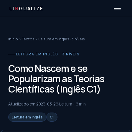
LI
N
GUALIZE
Início
›
Textos
›
Leitura em Inglês · 3 níveis
LEITURA EM INGLÊS · 3 NÍVEIS
Como Nascem e se
Popularizam as Teorias
Científicas (Inglês C1)
Atualizado em
2023-03-26
Leitura ~
6
min
Leitura em Inglês
C1