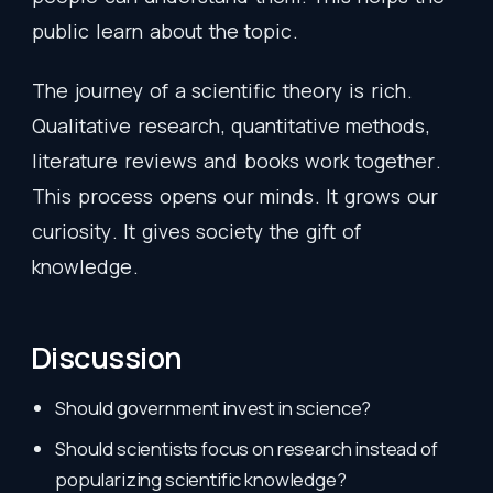
public
learn
about
the
topic
.
The
journey
of
a
scientific
theory
is
rich
.
Qualitative
research
,
quantitative
methods
,
literature
reviews
and
books
work
together
.
This
process
opens
our
minds
.
It
grows
our
curiosity
.
It
gives
society
the
gift
of
knowledge
.
Discussion
Should government invest in science?
Should scientists focus on research instead of
popularizing scientific knowledge?