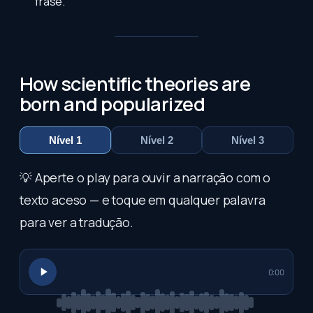
frase.
How scientific theories are
born and popularized
Nível 1
Nível 2
Nível 3
💡 Aperte o play para ouvir a narração com o
texto aceso — e toque em qualquer palavra
para ver a tradução.
0:00