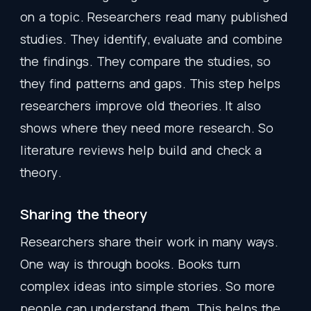
on
a
topic
.
Researchers
read
many
published
studies
.
They
identify
,
evaluate
and
combine
the
findings
.
They
compare
the
studies
,
so
they
find
patterns
and
gaps
.
This
step
helps
researchers
improve
old
theories
.
It
also
shows
where
they
need
more
research
.
So
literature
reviews
help
build
and
check
a
theory
.
Sharing
the
theory
Researchers
share
their
work
in
many
ways
.
One
way
is
through
books
.
Books
turn
complex
ideas
into
simple
stories
.
So
more
people
can
understand
them
.
This
helps
the