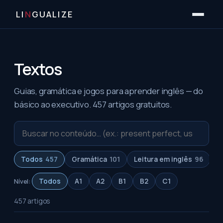
LI
N
GUALIZE
Textos
Guias, gramática e jogos para aprender inglês — do
básico ao executivo.
457
artigos gratuitos.
Buscar
artigos
Todos
457
Gramática
101
Leitura em inglês
96
A
Nível:
Todos
A1
A2
B1
B2
C1
457
artigos