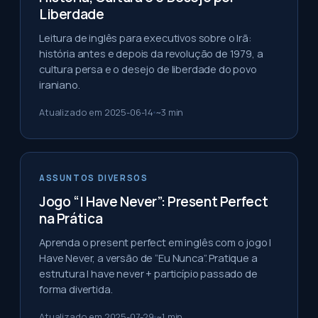
Liberdade
Leitura de inglês para executivos sobre o Irã:
história antes e depois da revolução de 1979, a
cultura persa e o desejo de liberdade do povo
iraniano.
Atualizado em
2025-06-14
~
3
min
ASSUNTOS DIVERSOS
Jogo “I Have Never”: Present Perfect
na Prática
Aprenda o present perfect em inglês com o jogo I
Have Never, a versão de “Eu Nunca”. Pratique a
estrutura I have never + particípio passado de
forma divertida.
Atualizado em
2025-07-29
~
1
min