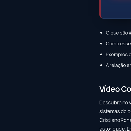
O que são
Como esses
Exemplos 
A relação e
Vídeo C
Descubra no 
sistemas do 
Cristiano Ron
autoridade. E