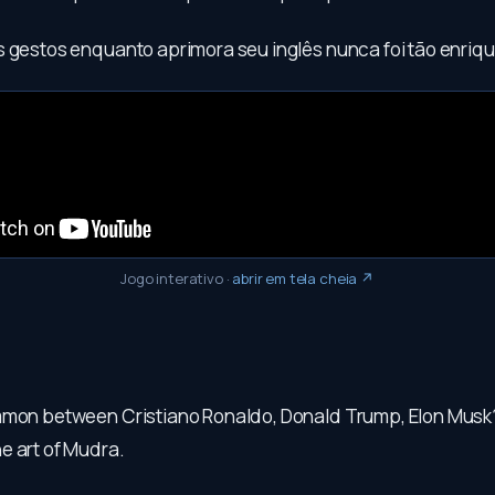
s gestos enquanto aprimora seu inglês nunca foi tão enriq
Jogo interativo
·
abrir em tela cheia ↗
mmon between Cristiano Ronaldo, Donald Trump, Elon Musk? 
e art of Mudra.