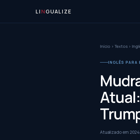
LI
N
GUALIZE
Início
›
Textos
›
Ingl
INGLÊS PARA 
Mudra
Atual
Trump
Atualizado em
2024