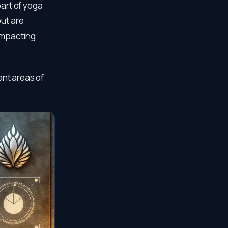
part of yoga
but are
 impacting
ent areas of