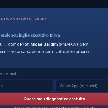
STICO GRATUITO · 20 MIN
onde seu inglês executivo trava
, 1:1 com o
Prof. Micael Jardim
(PhD-FGV). Sem
so — você sai sabendo seu nível real e o próximo
Quero meu diagnóstico gratuito