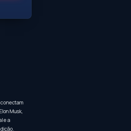
e conectam
 Elon Musk,
l e a
adição.