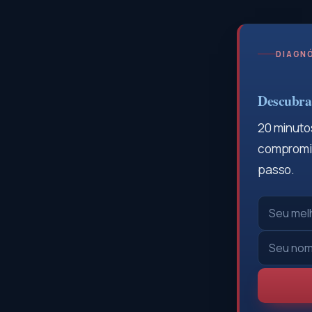
DIAGNÓ
Descubra 
20 minutos
compromis
passo.