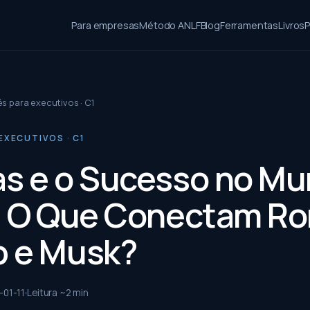
Para empresas
Método ANLF
Blog
Ferramentas
Livros
P
ês para executivos · C1
EXECUTIVOS · C1
s e o Sucesso no M
: O Que Conectam Ro
 e Musk?
-01-11
Leitura ~
2
min