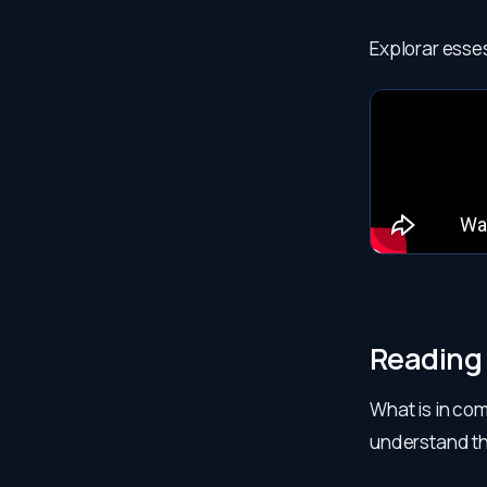
Explorar esse
Reading
What is in co
understand th