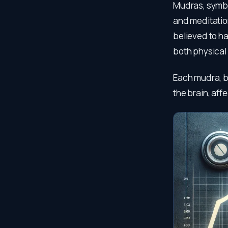
Mudras, symbol
and meditation
believed to ha
both physical
Each mudra, by
the brain, aff