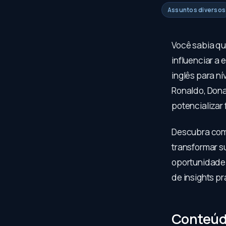
Assuntos diversos
Você sabia q
influenciar a
inglês para n
Ronaldo, Dona
potencializar 
Descubra co
transformar su
oportunidade 
de insights pr
Conteúd