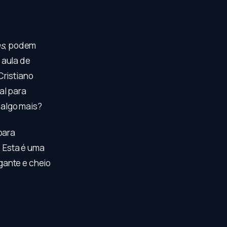
s
, podem
 aula de
Cristiano
al para
 algo mais?
para
. Esta é uma
gante e cheio