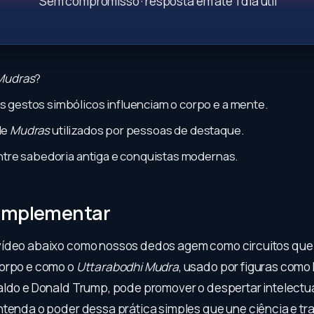
Sem compromisso · resposta em até 1 dia útil
Mudras
?
 gestos simbólicos influenciam o corpo e a mente.
de
Mudras
utilizados por pessoas de destaque.
ntre sabedoria antiga e conquistas modernas.
omplementar
vídeo abaixo como nossos dedos agem como circuitos qu
corpo e como o
Uttarabodhi Mudra
, usado por figuras como
aldo e Donald Trump, pode promover o despertar intelectua
ntenda o poder dessa prática simples que une ciência e tr