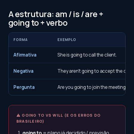
A estrutura: am / is / are +
going to + verbo
FORMA
EXEMPLO
Afirmativa
She is going to call the client.
Negativa
They aren't going to accept the offer
Pergunta
Are you going to join the meeting?
⚠ GOING TO VS WILL (E OS ERROS DO
BRASILEIRO)
going to
= plano já decidido / previsão