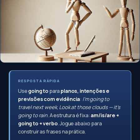
RESPOSTA RÁPIDA
Use
going to
para
planos, intenções e
previsões com evidência
:
I'm going to
travel next week
,
Look at those clouds — it's
going to rain
. A estrutura é fixa:
am/is/are +
going to + verbo
. Jogue abaixo para
construir as frases na prática.