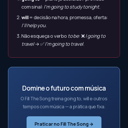
com sinal:
I'm going to study tonight.
will
= decisão na hora, promessa, oferta:
I'll help you.
Não esqueça o verbo
to be
: ❌
I going to
travel
→ ✅
I'm going to travel
.
Domine o futuro com música
O Fill The Song treina going to, will e outros
tempos com música — a prática que fixa.
Praticar no Fill The Song →