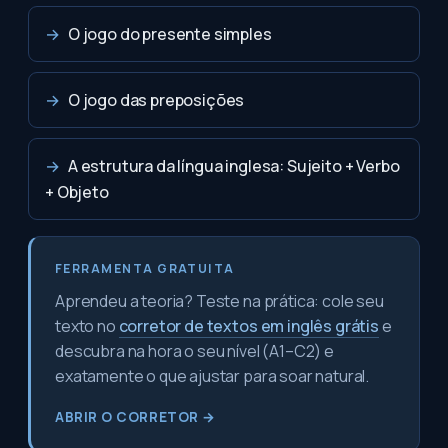
→
O jogo do presente simples
→
O jogo das preposições
→
A estrutura da língua inglesa: Sujeito + Verbo
+ Objeto
FERRAMENTA GRATUITA
Aprendeu a teoria? Teste na prática: cole seu
texto no
corretor de textos em inglês grátis
e
descubra na hora o seu nível (A1–C2) e
exatamente o que ajustar para soar natural.
ABRIR O CORRETOR →