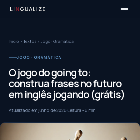
LI
N
GUALIZE
Início
›
Textos
›
Jogo · Gramática
JOGO · GRAMÁTICA
O jogo do going to:
construa frases no futuro
em inglês jogando (grátis)
Atualizado em
junho de 2026
Leitura ~
6
min