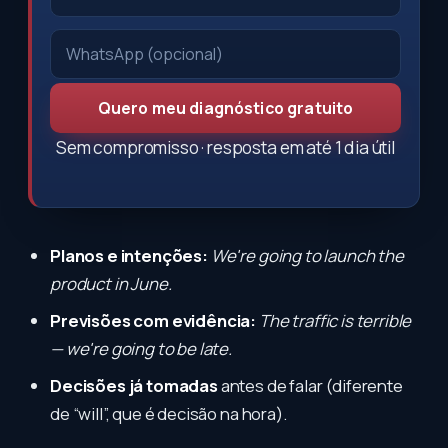
Quero meu diagnóstico gratuito
Sem compromisso · resposta em até 1 dia útil
Planos e intenções:
We're going to launch the
product in June.
Previsões com evidência:
The traffic is terrible
— we're going to be late.
Decisões já tomadas
antes de falar (diferente
de “will”, que é decisão na hora).