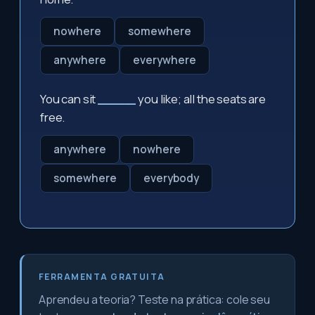
nowhere
somewhere
anywhere
everywhere
You can sit
_____
you like; all the seats are
free.
anywhere
nowhere
somewhere
everybody
FERRAMENTA GRATUITA
Aprendeu a teoria? Teste na prática: cole seu