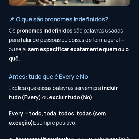
📌 O que são pronomes indefinidos?
Os
pronomes indefinidos
são palavras usadas
para falar de pessoas ou coisas de forma geral —
ou seja,
sem especificar exatamente quem ou o
quê
.
Antes: tudo que é Every e No
Explica que essas palavras servem pra
incluir
tudo (Every)
ou
excluir tudo (No)
.
Every = todo, toda, todos, todas (sem
exceção)
É sempre positivo.
Everyone / Everybody
= todo mundo
Everybody