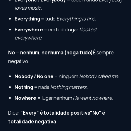
loves music.
Everything
= tudo
Everything is fine.
Everywhere
= em todo lugar
I looked
everywhere.
No = nenhum, nenhuma (nega tudo)
É sempre
negativo.
Nobody / No one
= ninguém
Nobody called me.
Nothing
= nada
Nothing matters.
Nowhere
= lugar nenhum
He went nowhere.
Dica:
"Every" é totalidade positiva"No" é
totalidade negativa