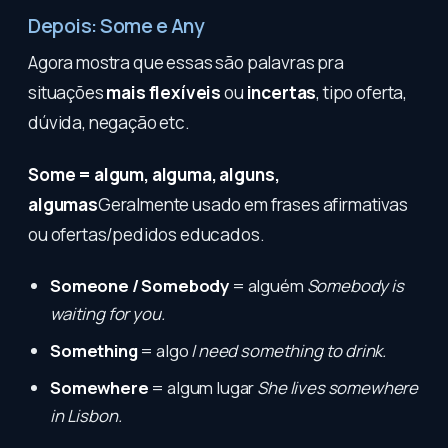
Depois: Some e Any
Agora mostra que essas são palavras pra
situações
mais flexíveis
ou
incertas
, tipo oferta,
dúvida, negação etc.
Some = algum, alguma, alguns,
algumas
Geralmente usado em frases afirmativas
ou ofertas/pedidos educados.
Someone / Somebody
= alguém
Somebody is
waiting for you.
Something
= algo
I need something to drink.
Somewhere
= algum lugar
She lives somewhere
in Lisbon.