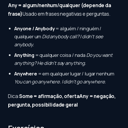
Any = algum/nenhum/qualquer (depende da
frase)
Usado em frases negativas e perguntas.
Anyone / Anybody
= alguém / ninguém /
qualquer um
Did anybody call?
I didn’t see
anybody.
Anything
= qualquer coisa / nada
Do you want
anything?
He didn’t say anything.
Anywhere
= em qualquer lugar / lugar nenhum
You can go anywhere.
I didn’t go anywhere.
Dica:
Some = afirmação, ofertaAny = negação,
pergunta, possibilidade geral