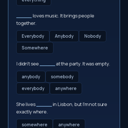
_____
loves music. It brings people
together.
Everybody
Anybody
Nobody
Somewhere
I didn't see
_____
at the party. It was empty.
anybody
somebody
everybody
anywhere
She lives
_____
in Lisbon, but I'm not sure
exactly where.
somewhere
anywhere