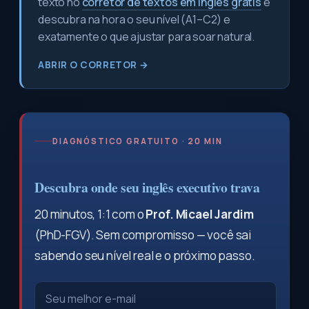
texto no
corretor de textos em inglês grátis
e
descubra na hora o seu nível (A1–C2) e
exatamente o que ajustar para soar natural.
ABRIR O CORRETOR →
DIAGNÓSTICO GRATUITO · 20 MIN
Descubra onde seu inglês executivo trava
20 minutos, 1:1 com o
Prof. Micael Jardim
(PhD-FGV). Sem compromisso — você sai
sabendo seu nível real e o próximo passo.