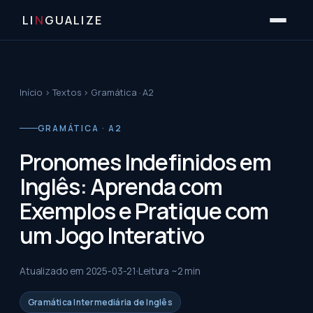
LI
N
GUALIZE
Início
›
Textos
›
Gramática · A2
GRAMÁTICA · A2
Pronomes Indefinidos em
Inglês: Aprenda com
Exemplos e Pratique com
um Jogo Interativo
Atualizado em
2025-03-21
Leitura ~
2
min
Gramática Intermediária de Inglês