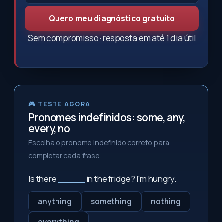
Quero meu diagnóstico gratuito
Sem compromisso · resposta em até 1 dia útil
🎮 TESTE AGORA
Pronomes indefinidos: some, any,
every, no
Escolha o pronome indefinido correto para
completar cada frase.
Is there
_____
in the fridge? I'm hungry.
anything
something
nothing
everything