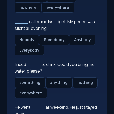
nowhere
everywhere
_____
called me last night. My phone was
silent all evening.
Nobody
Somebody
Anybody
Everybody
I need
_____
to drink. Could you bring me
water, please?
something
anything
nothing
everywhere
He went
_____
all weekend. He just stayed
home.