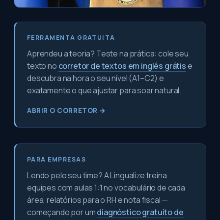
FERRAMENTA GRATUITA
Aprendeu a teoria? Teste na prática: cole seu
texto no
corretor de textos em inglês grátis
e
descubra na hora o seu nível (A1–C2) e
exatamente o que ajustar para soar natural.
ABRIR O CORRETOR →
PARA EMPRESAS
Lendo pelo seu time? A Lingualize treina
equipes com aulas 1:1 no vocabulário de cada
área, relatórios para o RH e nota fiscal —
começando por um
diagnóstico gratuito de