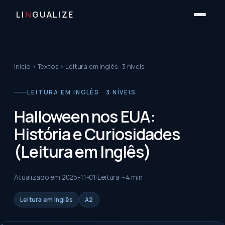
LI
N
GUALIZE
Início
›
Textos
›
Leitura em Inglês · 3 níveis
LEITURA EM INGLÊS · 3 NÍVEIS
Halloween nos EUA:
História e Curiosidades
(Leitura em Inglês)
Atualizado em
2025-11-01
Leitura ~
4
min
Leitura em Inglês
A2