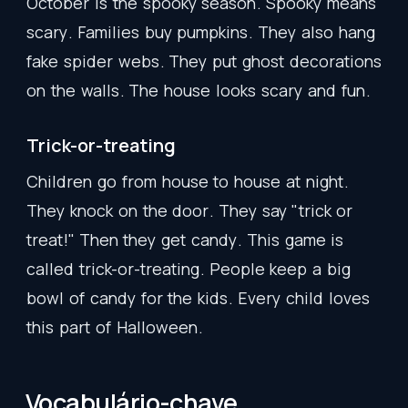
October
is
the
spooky
season
.
Spooky
means
scary
.
Families
buy
pumpkins
.
They
also
hang
fake
spider
webs
.
They
put
ghost
decorations
on
the
walls
.
The
house
looks
scary
and
fun
.
Trick-or-treating
Children
go
from
house
to
house
at
night
.
They
knock
on
the
door
.
They
say
"
trick
or
treat
!"
Then
they
get
candy
.
This
game
is
called
trick-or-treating
.
People
keep
a
big
bowl
of
candy
for
the
kids
.
Every
child
loves
this
part
of
Halloween
.
Vocabulário-chave