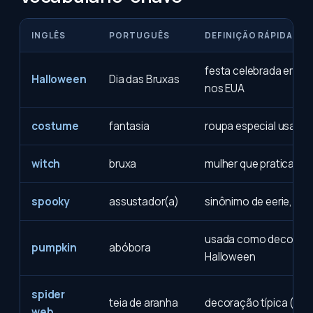
INGLÊS
PORTUGUÊS
DEFINIÇÃO RÁPIDA
festa celebrada em 31
Halloween
Dia das Bruxas
nos EUA
costume
fantasia
roupa especial usada
witch
bruxa
mulher que pratica ma
spooky
assustador(a)
sinônimo de eerie, sini
usada como decoraç
pumpkin
abóbora
Halloween
spider
teia de aranha
decoração típica (fake
web