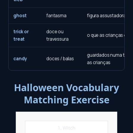
ghost
fantasma
figura assustadora n
trick or
doce ou
o que as crianças diz
treat
travessura
guardados numa tigela
candy
doces / balas
as crianças