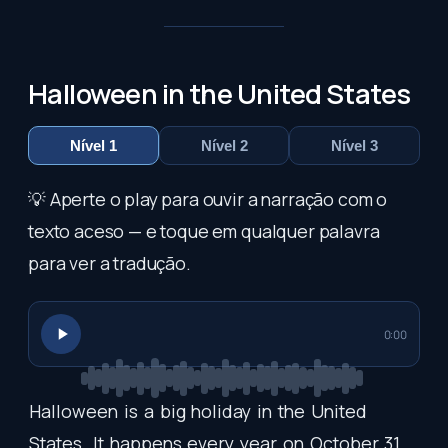
Halloween in the United States
Nível 1
Nível 2
Nível 3
💡 Aperte o play para ouvir a narração com o
texto aceso — e toque em qualquer palavra
para ver a tradução.
0:00
Halloween
is
a
big
holiday
in
the
United
States
.
It
happens
every
year
on
October
31.