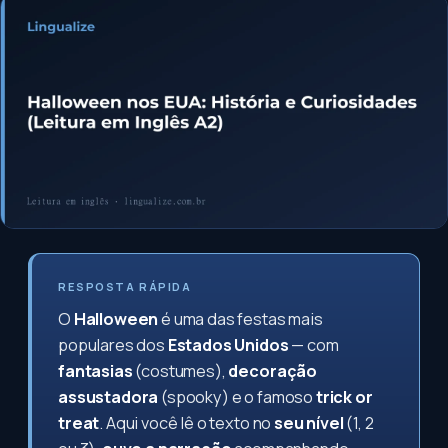
RESPOSTA RÁPIDA
O
Halloween
é uma das festas mais
populares dos
Estados Unidos
— com
fantasias
(costumes),
decoração
assustadora
(spooky) e o famoso
trick or
treat
. Aqui você lê o texto no
seu nível
(1, 2