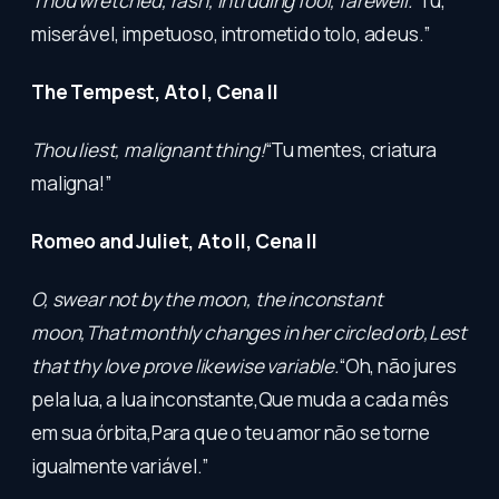
Thou wretched, rash, intruding fool, farewell.
“Tu,
miserável, impetuoso, intrometido tolo, adeus.”
The Tempest, Ato I, Cena II
Thou liest, malignant thing!
“Tu mentes, criatura
maligna!”
Romeo and Juliet, Ato II, Cena II
O, swear not by the moon, the inconstant
moon,That monthly changes in her circled orb,Lest
that thy love prove likewise variable.
“Oh, não jures
pela lua, a lua inconstante,Que muda a cada mês
em sua órbita,Para que o teu amor não se torne
igualmente variável.”