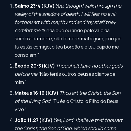
Salmo 23:4 (KJV)
Yea, though I walk through the
valley of the shadow of death, I will fear no evil:
for thou art with me; thy rod and thy staff they
comfort me.
“Ainda que eu ande pelo vale da
sombra da morte, não temerei mal algum, porque
tu estás comigo; o teu bordão e o teu cajado me
consolam.”
Êxodo 20:3 (KJV)
Thou shalt have no other gods
before me.
“Não terás outros deuses diante de
mim.”
Mateus 16:16 (KJV)
Thou art the Christ, the Son
of the living God.
“Tu és o Cristo, o Filho do Deus
vivo.”
João 11:27 (KJV)
Yea, Lord: I believe that thou art
the Christ, the Son of God, which should come