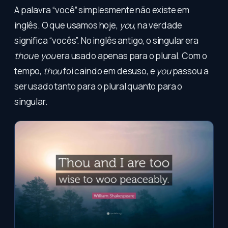
A palavra “você” simplesmente não existe em
inglês. O que usamos hoje,
you
, na verdade
significa “vocês”. No inglês antigo, o singular era
thou
e
you
era usado apenas para o plural. Com o
tempo,
thou
foi caindo em desuso, e
you
passou a
ser usado tanto para o plural quanto para o
singular.