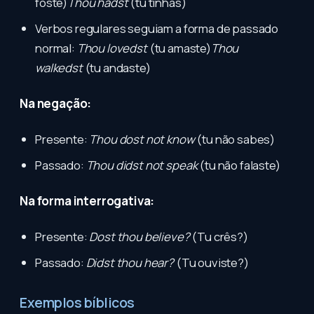
foste)
Thou hadst
(tu tinhas)
Verbos regulares seguiam a forma de passado
normal:
Thou lovedst
(tu amaste)
Thou
walkedst
(tu andaste)
Na negação:
Presente:
Thou dost not know
(tu não sabes)
Passado:
Thou didst not speak
(tu não falaste)
Na forma interrogativa:
Presente:
Dost thou believe?
(Tu crês?)
Passado:
Didst thou hear?
(Tu ouviste?)
Exemplos bíblicos