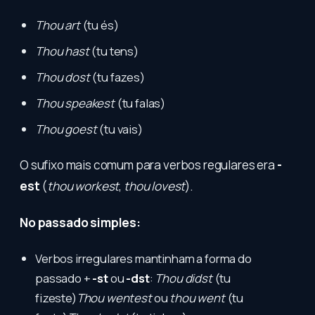
Thou art
(tu és)
Thou hast
(tu tens)
Thou dost
(tu fazes)
Thou speakest
(tu falas)
Thou goest
(tu vais)
O sufixo mais comum para verbos regulares era
-
est
(
thou workest
,
thou lovest
).
No passado simples:
Verbos irregulares mantinham a forma do
passado +
-st
ou
-dst
:
Thou didst
(tu
fizeste)
Thou wentest
ou
thou went
(tu