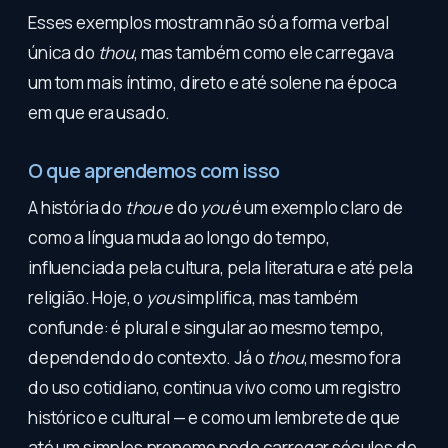
Esses exemplos mostram não só a forma verbal
única do
thou
, mas também como ele carregava
um tom mais íntimo, direto e até solene na época
em que era usado.
O que aprendemos com isso
A história do
thou
e do
you
é um exemplo claro de
como a língua muda ao longo do tempo,
influenciada pela cultura, pela literatura e até pela
religião. Hoje, o
you
simplifica, mas também
confunde: é plural e singular ao mesmo tempo,
dependendo do contexto. Já o
thou
, mesmo fora
do uso cotidiano, continua vivo como um registro
histórico e cultural — e como um lembrete de que
até um simples pronome pode carregar séculos de