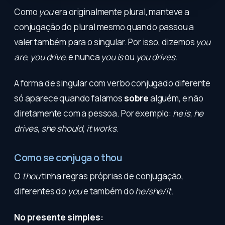
Como
you
era originalmente plural, manteve a
conjugação do plural mesmo quando passou a
valer também para o singular. Por isso, dizemos
you
are
,
you drive
, e nunca
you is
ou
you drives
.
A forma de singular com verbo conjugado diferente
só aparece quando falamos
sobre
alguém, e não
diretamente com a pessoa. Por exemplo:
he is
,
he
drives
,
she should
,
it works
.
Como se conjuga o thou
O
thou
tinha regras próprias de conjugação,
diferentes do
you
e também do
he/she/it
.
No presente simples: