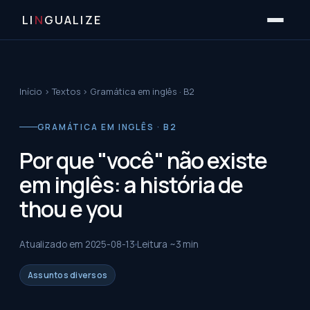
LI
N
GUALIZE
Início
›
Textos
›
Gramática em inglês · B2
GRAMÁTICA EM INGLÊS · B2
Por que "você" não existe
em inglês: a história de
thou e you
Atualizado em
2025-08-13
Leitura ~
3
min
Assuntos diversos