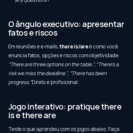
O ângulo executivo: apresentar
fatos e riscos
Em reuniões e e-mails,
there is/are
é como você
enuncia fatos, opções e riscos com objetividade:
“There are three options on the table.”
,
“There's a
risk we miss the deadline.”
,
“There has been
progress.”
Direto e profissional.
Jogo interativo: pratique there
is e there are
Teste o que aprendeu com os jogos abaixo. Faça