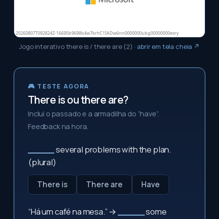
Jogo interativo there is / there are (2)
·
abrir em tela cheia ↗
🎮 TESTE AGORA
There is ou there are?
Inclui o passado e a armadilha do “have”.
Feedback na hora.
_____
several problems with the plan.
(plural)
There is
There are
Have
“Há um café na mesa.” →
_____
some