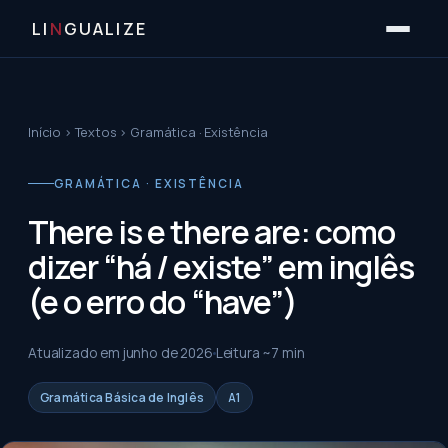
LI
N
GUALIZE
Início
›
Textos
›
Gramática · Existência
GRAMÁTICA · EXISTÊNCIA
There is e there are: como
dizer “há / existe” em inglês
(e o erro do “have”)
Atualizado em
junho de 2026
Leitura ~
7
min
Gramática Básica de Inglês
A1