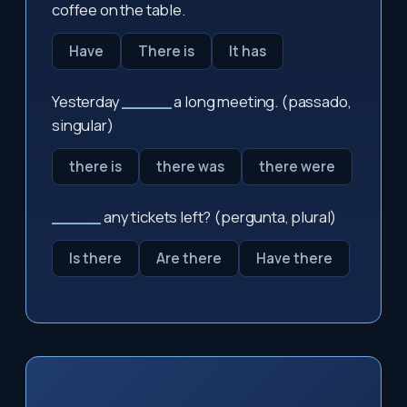
coffee on the table.
Have
There is
It has
Yesterday
_____
a long meeting. (passado,
singular)
there is
there was
there were
_____
any tickets left? (pergunta, plural)
Is there
Are there
Have there