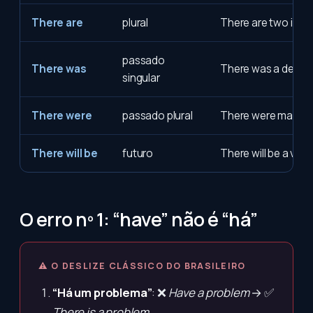
There are
plural
There are two issu
passado
There was
There was a delay.
singular
There were
passado plural
There were many p
There will be
futuro
There will be a vote
O erro nº 1: “have” não é “há”
⚠ O DESLIZE CLÁSSICO DO BRASILEIRO
“Há um problema”
: ❌
Have a problem
→ ✅
There is a problem.