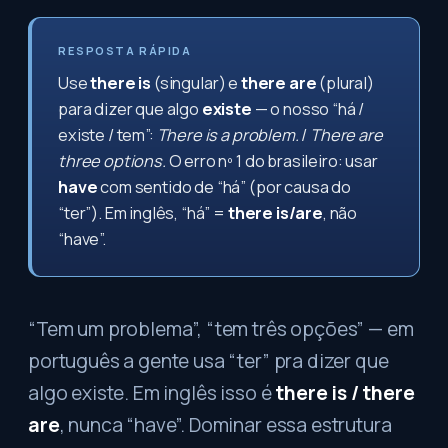
RESPOSTA RÁPIDA
Use
there is
(singular) e
there are
(plural)
para dizer que algo
existe
— o nosso “há /
existe / tem”:
There is a problem.
/
There are
three options.
O erro nº 1 do brasileiro: usar
have
com sentido de “há” (por causa do
“ter”). Em inglês, “há” =
there is/are
, não
“have”.
“Tem um problema”, “tem três opções” — em
português a gente usa “ter” pra dizer que
algo existe. Em inglês isso é
there is / there
are
, nunca “have”. Dominar essa estrutura