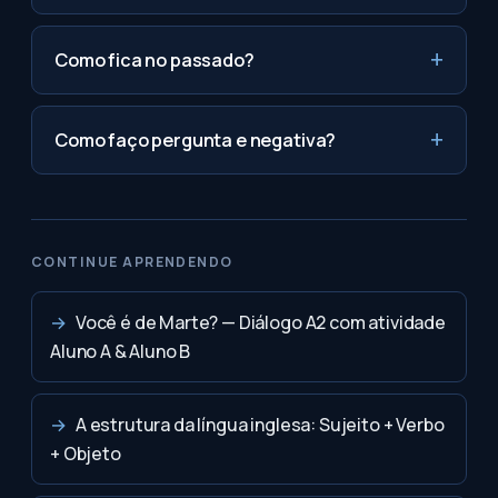
Como fica no passado?
Como faço pergunta e negativa?
CONTINUE APRENDENDO
→
Você é de Marte? — Diálogo A2 com atividade
Aluno A & Aluno B
→
A estrutura da língua inglesa: Sujeito + Verbo
+ Objeto