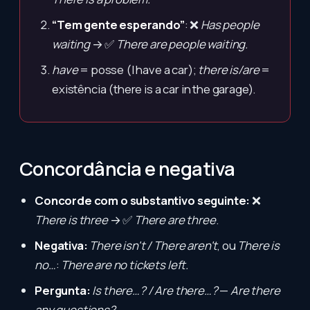
“Tem gente esperando”
: ❌
Has people
waiting
→ ✅
There are people waiting.
have
= posse (I have a car);
there is/are
=
existência (there is a car in the garage).
Concordância e negativa
Concorde com o substantivo seguinte:
❌
There is three
→ ✅
There are three
.
Negativa:
There isn't / There aren't
, ou
There is
no…
:
There are no tickets left.
Pergunta:
Is there…? / Are there…?
—
Are there
any questions?