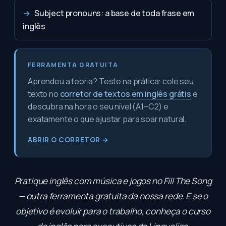
→
Subject pronouns: a base de toda frase em
inglês
FERRAMENTA GRATUITA
Aprendeu a teoria? Teste na prática: cole seu
texto no
corretor de textos em inglês grátis
e
descubra na hora o seu nível (A1–C2) e
exatamente o que ajustar para soar natural.
ABRIR O CORRETOR →
Pratique inglês com música e jogos no
Fill The Song
— outra ferramenta gratuita da nossa rede. E se o
objetivo é evoluir para o trabalho, conheça o
curso