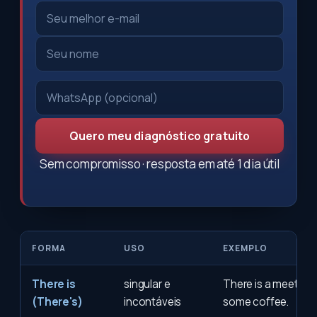
Quero meu diagnóstico gratuito
Sem compromisso · resposta em até 1 dia útil
FORMA
USO
EXEMPLO
There is
singular e
There is a meeting a
(There's)
incontáveis
some coffee.