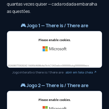
quantas vezes quiser — cada rodada embaralha
as questões.
🎮
Jogo 1 — There is / There are
Jogo interativo there is / there are
·
abrir em tela cheia ↗
🎮
Jogo 2 — There is / There are