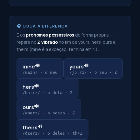
🎧 OUÇA A DIFERENÇA
E os
pronomes possessivos
de forma própria —
repare no
Z vibrado
no fim de yours, hers, ours e
theirs (mine é a exceção, termina em N):
🔊
🔊
mine
yours
/maɪn/
·
o meu
/jɔːrz/
·
o seu · Z
🔊
hers
/hɜːrz/
·
o dela · Z
🔊
ours
/aʊərz/
·
o nosso · Z
🔊
theirs
/ðɛərz/
·
o deles · th+Z