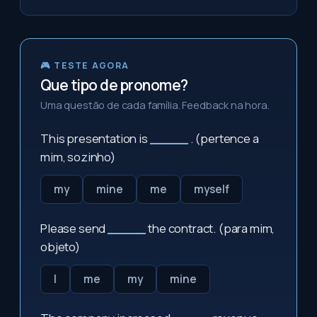
🎮 TESTE AGORA
Que tipo de pronome?
Uma questão de cada família. Feedback na hora.
This presentation is
_____
. (pertence a
mim, sozinho)
my
mine
me
myself
Please send
_____
the contract. (para mim,
objeto)
I
me
my
mine