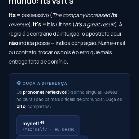
mundo: its vs it's
its
= possessivo (
The company increased
its
revenue
).
it's
= it is / it has (
It's
a great result
). A
regra é o contrário da intuição: o apóstrofo aqui
não
indica posse — indica contração. Num e-mail
ou contrato, trocar os dois é o erro que mais
entrega falta de domínio.
🎧 OUÇA A DIFERENÇA
Os
pronomes reflexivos
(-self no singular,
-selves
no plural) são os mais difíceis de pronunciar. Ouça os
oito
, completos:
🔊
myself
/maɪˈsɛlf/
·
eu mesmo