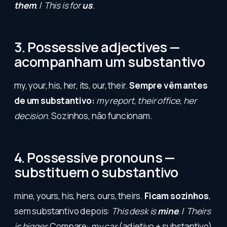
them
.
/
This is for
us
.
3. Possessive adjectives —
acompanham um substantivo
my, your, his, her, its, our, their.
Sempre vêm antes
de um substantivo:
my report
,
their office
,
her
decision
. Sozinhos, não funcionam.
4. Possessive pronouns —
substituem o substantivo
mine, yours, his, hers, ours, theirs.
Ficam sozinhos
,
sem substantivo depois:
This desk is
mine
.
/
Theirs
is bigger.
Compare:
my car
(adjetivo + substantivo)