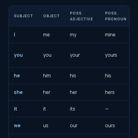
POSS.
POSS.
SUBJECT
OBJECT
ADJECTIVE
PRONOUN
I
me
my
mine
you
you
your
yours
he
him
his
his
she
her
her
hers
it
it
its
—
we
us
our
ours