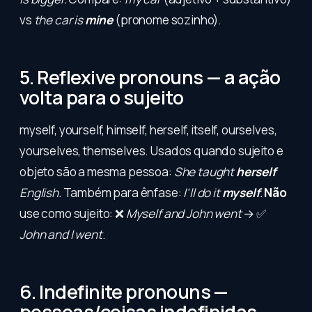
vs
the car is
mine
(pronome sozinho).
5. Reflexive pronouns — a ação
volta para o sujeito
myself, yourself, himself, herself, itself, ourselves,
yourselves, themselves. Usados quando sujeito e
objeto são a mesma pessoa:
She taught
herself
English.
Também para ênfase:
I'll do it
myself
.
Não
use como sujeito: ❌
Myself and John went
→ ✅
John and I went
.
6. Indefinite pronouns —
pessoas/coisas indefinidas