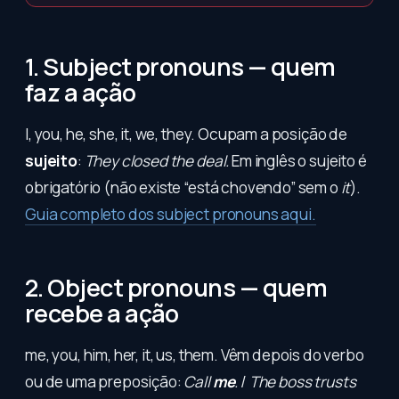
1. Subject pronouns — quem
faz a ação
I, you, he, she, it, we, they. Ocupam a posição de
sujeito
:
They closed the deal.
Em inglês o sujeito é
obrigatório (não existe “está chovendo” sem o
it
).
Guia completo dos subject pronouns aqui.
2. Object pronouns — quem
recebe a ação
me, you, him, her, it, us, them. Vêm depois do verbo
ou de uma preposição:
Call
me
.
/
The boss trusts