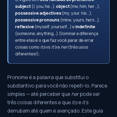
subject
(I, you, he…),
object
(me, him, her…),
possessive adjectives
(my, your, his…),
possessive pronouns
(mine, yours, hers…),
reflexive
(myself, yourself…) e
indefinite
(someone, anything…). Dominar a diferença
entre elas é o que faz você parar de errar
coisas como
its
vs
it's
e
her
(três usos
diferentes!).
Pronome é a palavra que substitui o
substantivo para você não repeti-lo. Parece
simples — até perceber que
her
pode ser
três coisas diferentes e que
its
e
it's
derrubam até quem é avançado. Este guia