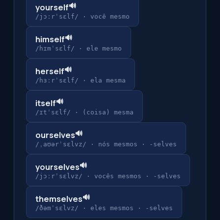
🔊
yourself
/jɔːrˈsɛlf/
·
você mesmo
🔊
himself
/hɪmˈsɛlf/
·
ele mesmo
🔊
herself
/hɜːrˈsɛlf/
·
ela mesma
🔊
itself
/ɪtˈsɛlf/
·
(coisa) mesma
🔊
ourselves
/ˌaʊərˈsɛlvz/
·
nós mesmos · -selves
🔊
yourselves
/jɔːrˈsɛlvz/
·
vocês mesmos · -selves
🔊
themselves
/ðəmˈsɛlvz/
·
eles mesmos · -selves