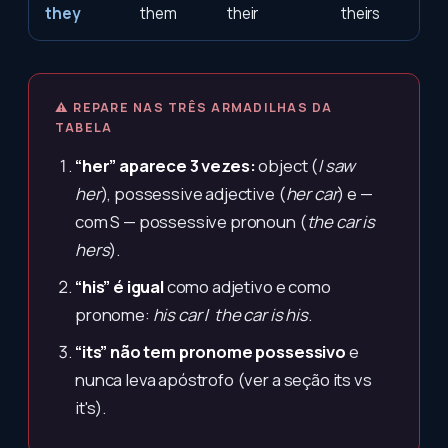
they
them
their
theirs
⚠ REPARE NAS TRÊS ARMADILHAS DA
TABELA
“her” aparece 3 vezes:
object (
I saw
her
), possessive adjective (
her car
) e —
com S — possessive pronoun (
the car is
hers
).
“his” é igual
como adjetivo e como
pronome:
his car
/
the car is his
.
“its” não tem pronome possessivo
e
nunca leva apóstrofo (ver a seção its vs
it's).