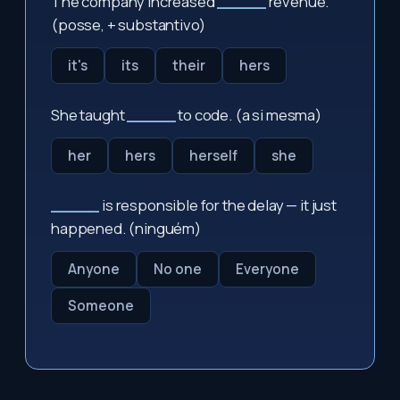
The company increased
_____
revenue.
(posse, + substantivo)
it's
its
their
hers
She taught
_____
to code. (a si mesma)
her
hers
herself
she
_____
is responsible for the delay — it just
happened. (ninguém)
Anyone
No one
Everyone
Someone