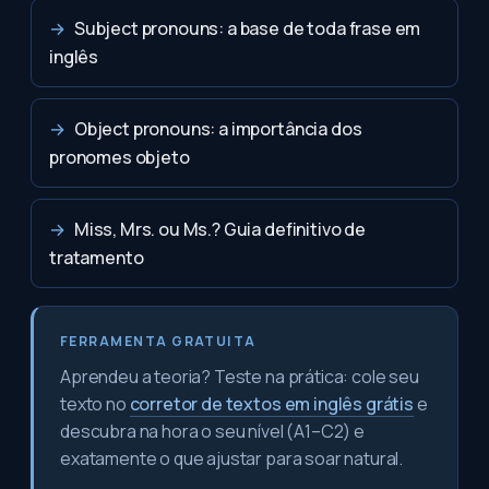
→
Subject pronouns: a base de toda frase em
inglês
→
Object pronouns: a importância dos
pronomes objeto
→
Miss, Mrs. ou Ms.? Guia definitivo de
tratamento
FERRAMENTA GRATUITA
Aprendeu a teoria? Teste na prática: cole seu
texto no
corretor de textos em inglês grátis
e
descubra na hora o seu nível (A1–C2) e
exatamente o que ajustar para soar natural.